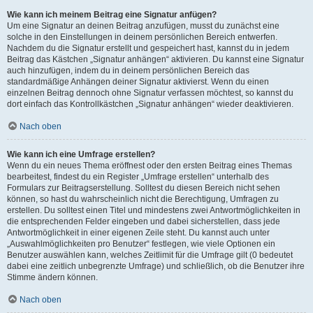
Wie kann ich meinem Beitrag eine Signatur anfügen?
Um eine Signatur an deinen Beitrag anzufügen, musst du zunächst eine
solche in den Einstellungen in deinem persönlichen Bereich entwerfen.
Nachdem du die Signatur erstellt und gespeichert hast, kannst du in jedem
Beitrag das Kästchen „Signatur anhängen“ aktivieren. Du kannst eine Signatur
auch hinzufügen, indem du in deinem persönlichen Bereich das
standardmäßige Anhängen deiner Signatur aktivierst. Wenn du einen
einzelnen Beitrag dennoch ohne Signatur verfassen möchtest, so kannst du
dort einfach das Kontrollkästchen „Signatur anhängen“ wieder deaktivieren.
Nach oben
Wie kann ich eine Umfrage erstellen?
Wenn du ein neues Thema eröffnest oder den ersten Beitrag eines Themas
bearbeitest, findest du ein Register „Umfrage erstellen“ unterhalb des
Formulars zur Beitragserstellung. Solltest du diesen Bereich nicht sehen
können, so hast du wahrscheinlich nicht die Berechtigung, Umfragen zu
erstellen. Du solltest einen Titel und mindestens zwei Antwortmöglichkeiten in
die entsprechenden Felder eingeben und dabei sicherstellen, dass jede
Antwortmöglichkeit in einer eigenen Zeile steht. Du kannst auch unter
„Auswahlmöglichkeiten pro Benutzer“ festlegen, wie viele Optionen ein
Benutzer auswählen kann, welches Zeitlimit für die Umfrage gilt (0 bedeutet
dabei eine zeitlich unbegrenzte Umfrage) und schließlich, ob die Benutzer ihre
Stimme ändern können.
Nach oben