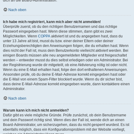
dich an die Board-Administration.
Nach oben
Ich habe mich registriert, kann mich aber nicht anmelden!
Überprüfe zuerst, ob du den richtigen Benutzernamen und das richtige
Passwort eingegeben hast. Wenn diese stimmen, dann gibt es zwei
Möglichkeiten. Wenn
COPPA
aktiviert ist und du angegeben hast, dass du
unter 13 Jahre alt bist, musst du bzw. einer deiner Eltern oder deiner
Erziehungsberechtigten den Anweisungen folgen, die du erhalten hast. Wenn
dies nicht der Fall ist, muss dein Benutzerkonto vielleicht aktiviert werden. Bei
einigen Boards müssen alle neu angemeldeten Mitglieder erst freigeschaltet
werden – entweder musst du dies selbst erledigen oder ein Administrator. Bei
der Registrierung wurde dir mitgeteilt, ob eine Aktivierung nötig ist oder nicht.
Wenn du eine E-Mail erhalten hast, folge den dort enthaltenen Anweisungen.
Ansonsten prüfe, ob du deine E-Mail-Adresse korrekt eingegeben hast oder
die E-Mail von einem Spam-Filter blockiert wurde. Wenn du dir sicher bist,
dass deine E-Mail-Adresse korrekt eingegeben wurde, dann kontaktiere einen
Administrator.
Nach oben
Warum kann ich mich nicht anmelden?
Dafür gibt es viele mögliche Gründe. Prüfe zunächst, ob dein Benutzername
und dein Passwort richtig sind. Wenn dies der Fall ist, wende dich an einen
Board-Administrator, um sicherzugehen, dass du nicht gesperrt wurdest. Es ist
ebenfalls möglich, dass ein Konfigurationsproblem mit der Website vorliegt,