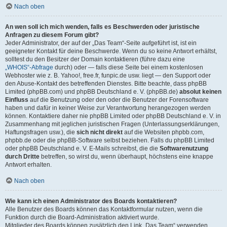
Nach oben
An wen soll ich mich wenden, falls es Beschwerden oder juristische
Anfragen zu diesem Forum gibt?
Jeder Administrator, der auf der „Das Team“-Seite aufgeführt ist, ist ein
geeigneter Kontakt für deine Beschwerde. Wenn du so keine Antwort erhältst,
solltest du den Besitzer der Domain kontaktieren (führe dazu eine
„WHOIS“-Abfrage
durch) oder — falls diese Seite bei einem kostenlosen
Webhoster wie z. B. Yahoo!, free.fr, funpic.de usw. liegt — den Support oder
den Abuse-Kontakt des betreffenden Dienstes. Bitte beachte, dass phpBB
Limited (phpBB.com) und phpBB Deutschland e. V. (phpBB.de)
absolut keinen
Einfluss
auf die Benutzung oder den oder die Benutzer der Forensoftware
haben und dafür in keiner Weise zur Verantwortung herangezogen werden
können. Kontaktiere daher nie phpBB Limited oder phpBB Deutschland e. V. in
Zusammenhang mit jeglichen juristischen Fragen (Unterlassungserklärungen,
Haftungsfragen usw.), die
sich nicht direkt
auf die Websiten phpbb.com,
phpbb.de oder die phpBB-Software selbst beziehen. Falls du phpBB Limited
oder phpBB Deutschland e. V. E-Mails schreibst, die die
Softwarenutzung
durch Dritte
betreffen, so wirst du, wenn überhaupt, höchstens eine knappe
Antwort erhalten.
Nach oben
Wie kann ich einen Administrator des Boards kontaktieren?
Alle Benutzer des Boards können das Kontaktformular nutzen, wenn die
Funktion durch die Board-Administration aktiviert wurde.
Mitglieder des Boards können zusätzlich den Link „Das Team“ verwenden.