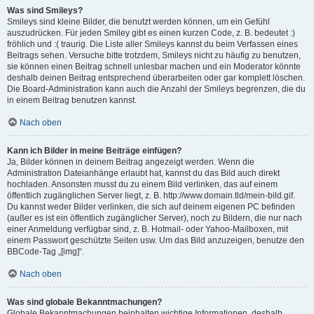
Was sind Smileys?
Smileys sind kleine Bilder, die benutzt werden können, um ein Gefühl
auszudrücken. Für jeden Smiley gibt es einen kurzen Code, z. B. bedeutet :)
fröhlich und :( traurig. Die Liste aller Smileys kannst du beim Verfassen eines
Beitrags sehen. Versuche bitte trotzdem, Smileys nicht zu häufig zu benutzen,
sie können einen Beitrag schnell unlesbar machen und ein Moderator könnte
deshalb deinen Beitrag entsprechend überarbeiten oder gar komplett löschen.
Die Board-Administration kann auch die Anzahl der Smileys begrenzen, die du
in einem Beitrag benutzen kannst.
Nach oben
Kann ich Bilder in meine Beiträge einfügen?
Ja, Bilder können in deinem Beitrag angezeigt werden. Wenn die
Administration Dateianhänge erlaubt hat, kannst du das Bild auch direkt
hochladen. Ansonsten musst du zu einem Bild verlinken, das auf einem
öffentlich zugänglichen Server liegt, z. B. http://www.domain.tld/mein-bild.gif.
Du kannst weder Bilder verlinken, die sich auf deinem eigenen PC befinden
(außer es ist ein öffentlich zugänglicher Server), noch zu Bildern, die nur nach
einer Anmeldung verfügbar sind, z. B. Hotmail- oder Yahoo-Mailboxen, mit
einem Passwort geschützte Seiten usw. Um das Bild anzuzeigen, benutze den
BBCode-Tag „[img]“.
Nach oben
Was sind globale Bekanntmachungen?
Globale Bekanntmachungen beinhalten wichtige Informationen, deshalb