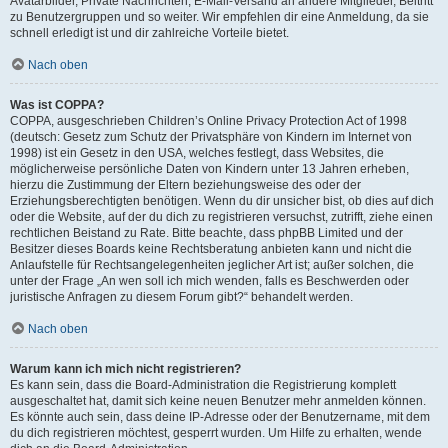
Avatarbilder, Private Nachrichten, E-Mail-Versand an andere Mitglieder, Beitritt
zu Benutzergruppen und so weiter. Wir empfehlen dir eine Anmeldung, da sie
schnell erledigt ist und dir zahlreiche Vorteile bietet.
Nach oben
Was ist COPPA?
COPPA, ausgeschrieben Children’s Online Privacy Protection Act of 1998
(deutsch: Gesetz zum Schutz der Privatsphäre von Kindern im Internet von
1998) ist ein Gesetz in den USA, welches festlegt, dass Websites, die
möglicherweise persönliche Daten von Kindern unter 13 Jahren erheben,
hierzu die Zustimmung der Eltern beziehungsweise des oder der
Erziehungsberechtigten benötigen. Wenn du dir unsicher bist, ob dies auf dich
oder die Website, auf der du dich zu registrieren versuchst, zutrifft, ziehe einen
rechtlichen Beistand zu Rate. Bitte beachte, dass phpBB Limited und der
Besitzer dieses Boards keine Rechtsberatung anbieten kann und nicht die
Anlaufstelle für Rechtsangelegenheiten jeglicher Art ist; außer solchen, die
unter der Frage „An wen soll ich mich wenden, falls es Beschwerden oder
juristische Anfragen zu diesem Forum gibt?“ behandelt werden.
Nach oben
Warum kann ich mich nicht registrieren?
Es kann sein, dass die Board-Administration die Registrierung komplett
ausgeschaltet hat, damit sich keine neuen Benutzer mehr anmelden können.
Es könnte auch sein, dass deine IP-Adresse oder der Benutzername, mit dem
du dich registrieren möchtest, gesperrt wurden. Um Hilfe zu erhalten, wende