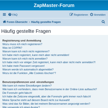
ZapMaster-Forum
FAQ
Registrieren
Anmelden
S
Foren-Übersicht
Häufig gestellte Fragen
u
Häufig gestellte Fragen
c
h
Registrierung und Anmeldung
Wozu muss ich mich registrieren?
e
Was ist COPPA?
Warum kann ich mich nicht registrieren?
Ich habe mich registriert, kann mich aber nicht anmelden!
Warum kann ich mich nicht anmelden?
Ich habe mich vor einiger Zeit registriert, kann mich aber nicht mehr anmelden?!
Ich habe mein Passwort vergessen!
Warum werde ich automatisch abgemeldet?
Wozu ist die Funktion „Alle Cookies löschen“?
Benutzerpräferenzen und -einstellungen
Wie kann ich meine Einstellungen ändern?
Wie kann ich verhindern, dass mein Benutzername in der Online-Liste auftaucht?
Die Forenuhr geht falsch!
Ich habe die Zeitzone eingestellt, aber die Forenuhr geht immer noch falsch!
Meine Sprache steht auf diesem Board nicht zur Auswahl!
Was sind das für Bilder, die bei meinem Benutzernamen angezeigt werden?
Wie verwende ich einen Avatar?