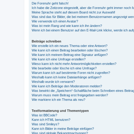
Die Forenuhr geht falsch!
Ich habe die Zeitzone eingestellt, aber die Forenuhr geht immer noch f
Meine Sprache steht auf diesem Board nicht zur Auswahl!
Was sind das für Bilder, die bei meinem Benutzernamen angezeigt we
Wie verwende ich einen Avatar?
Was ist mein Rang und wie kann ich ihn ändern?
Wenn ich bei einem Benutzer auf den E-Mail-Link klicke, werde ich au
Beiträge schreiben
Wie erstelle ich ein neues Thema oder eine Antwort?
Wie kann ich einen Beitrag bearbeiten oder löschen?
Wie kann ich meinem Beitrag eine Signatur anfügen?
Wie kann ich eine Umfrage erstellen?
Wieso kann ich nicht mehr Antwortmöglichkeiten erstellen?
Wie bearbeite oder lösche ich eine Umfrage?
Warum kann ich auf bestimmte Foren nicht zugreifen?
Weshalb kann ich keine Dateianhänge anfügen?
Weshalb wurde ich verwarnt?
Wie kann ich Beiträge den Moderatoren melden?
Was bewirkt die „Speichern“-Schaltfläche beim Schreiben eines Beitra
Warum muss mein Beitrag erst freigegeben werden?
Wie markiere ich ein Thema als neu?
Textformatierung und Thementypen
Was ist BBCode?
Kann ich HTML benutzen?
Was sind Smileys?
Kann ich Bilder in meine Beiträge einfügen?
Was sind globale Bekanntmachungen?