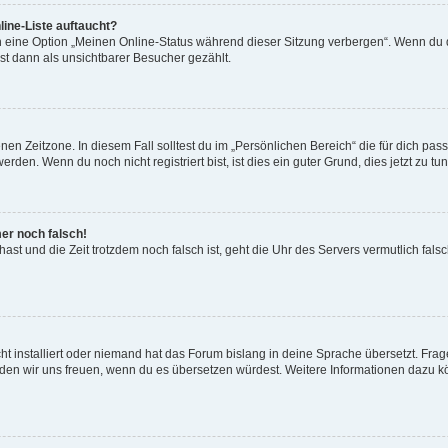
ine-Liste auftaucht?
n eine Option „Meinen Online-Status während dieser Sitzung verbergen“. Wenn du d
st dann als unsichtbarer Besucher gezählt.
en Zeitzone. In diesem Fall solltest du im „Persönlichen Bereich“ die für dich passe
den. Wenn du noch nicht registriert bist, ist dies ein guter Grund, dies jetzt zu tun
mer noch falsch!
t hast und die Zeit trotzdem noch falsch ist, geht die Uhr des Servers vermutlich fal
t installiert oder niemand hat das Forum bislang in deine Sprache übersetzt. Frag
, würden wir uns freuen, wenn du es übersetzen würdest. Weitere Informationen dazu