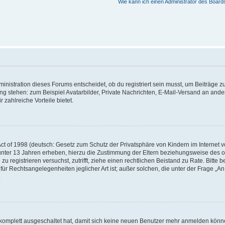
Wie kann ich einen Administrator des Board
istration dieses Forums entscheidet, ob du registriert sein musst, um Beiträge zu s
ung stehen: zum Beispiel Avatarbilder, Private Nachrichten, E-Mail-Versand an ander
 zahlreiche Vorteile bietet.
t of 1998 (deutsch: Gesetz zum Schutz der Privatsphäre von Kindern im Internet vo
unter 13 Jahren erheben, hierzu die Zustimmung der Eltern beziehungsweise des o
h zu registrieren versuchst, zutrifft, ziehe einen rechtlichen Beistand zu Rate. Bit
für Rechtsangelegenheiten jeglicher Art ist; außer solchen, die unter der Frage „
.
g komplett ausgeschaltet hat, damit sich keine neuen Benutzer mehr anmelden könn