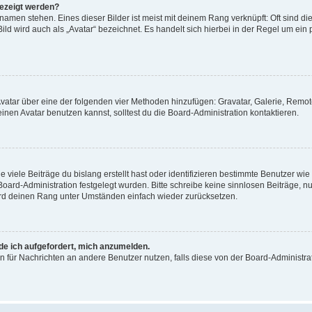
gezeigt werden?
amen stehen. Eines dieser Bilder ist meist mit deinem Rang verknüpft: Oft sind di
ld wird auch als „Avatar“ bezeichnet. Es handelt sich hierbei in der Regel um ein
 Avatar über eine der folgenden vier Methoden hinzufügen: Gravatar, Galerie, Rem
en Avatar benutzen kannst, solltest du die Board-Administration kontaktieren.
viele Beiträge du bislang erstellt hast oder identifizieren bestimmte Benutzer w
 Board-Administration festgelegt wurden. Bitte schreibe keine sinnlosen Beiträge
wird deinen Rang unter Umständen einfach wieder zurücksetzen.
rde ich aufgefordert, mich anzumelden.
ion für Nachrichten an andere Benutzer nutzen, falls diese von der Board-Administ