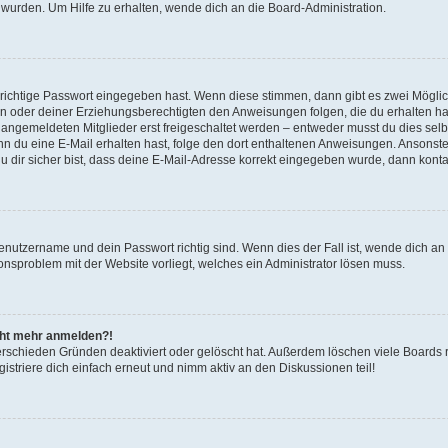
 wurden. Um Hilfe zu erhalten, wende dich an die Board-Administration.
 richtige Passwort eingegeben hast. Wenn diese stimmen, dann gibt es zwei Mögl
tern oder deiner Erziehungsberechtigten den Anweisungen folgen, die du erhalten ha
u angemeldeten Mitglieder erst freigeschaltet werden – entweder musst du dies selbs
. Wenn du eine E-Mail erhalten hast, folge den dort enthaltenen Anweisungen. Ansons
 dir sicher bist, dass deine E-Mail-Adresse korrekt eingegeben wurde, dann kontak
Benutzername und dein Passwort richtig sind. Wenn dies der Fall ist, wende dich a
ionsproblem mit der Website vorliegt, welches ein Administrator lösen muss.
icht mehr anmelden?!
erschieden Gründen deaktiviert oder gelöscht hat. Außerdem löschen viele Boards r
triere dich einfach erneut und nimm aktiv an den Diskussionen teil!