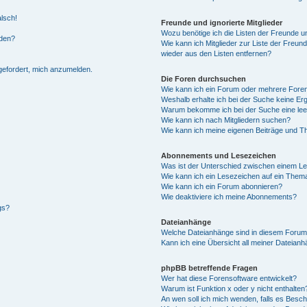
alsch!
Freunde und ignorierte Mitglieder
Wozu benötige ich die Listen der Freunde un
rden?
Wie kann ich Mitglieder zur Liste der Freund
wieder aus den Listen entfernen?
fgefordert, mich anzumelden.
Die Foren durchsuchen
Wie kann ich ein Forum oder mehrere For
Weshalb erhalte ich bei der Suche keine Er
Warum bekomme ich bei der Suche eine lee
Wie kann ich nach Mitgliedern suchen?
Wie kann ich meine eigenen Beiträge und T
Abonnements und Lesezeichen
Was ist der Unterschied zwischen einem L
Wie kann ich ein Lesezeichen auf ein Them
Wie kann ich ein Forum abonnieren?
Wie deaktiviere ich meine Abonnements?
gs?
Dateianhänge
Welche Dateianhänge sind in diesem Forum
Kann ich eine Übersicht all meiner Dateian
phpBB betreffende Fragen
Wer hat diese Forensoftware entwickelt?
Warum ist Funktion x oder y nicht enthalten
An wen soll ich mich wenden, falls es Besc