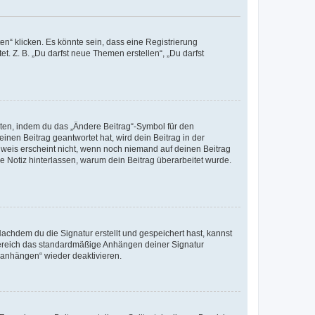
n“ klicken. Es könnte sein, dass eine Registrierung
t. Z. B. „Du darfst neue Themen erstellen“, „Du darfst
iten, indem du das „Ändere Beitrag“-Symbol für den
inen Beitrag geantwortet hat, wird dein Beitrag in der
nweis erscheint nicht, wenn noch niemand auf deinen Beitrag
ne Notiz hinterlassen, warum dein Beitrag überarbeitet wurde.
chdem du die Signatur erstellt und gespeichert hast, kannst
Bereich das standardmäßige Anhängen deiner Signatur
r anhängen“ wieder deaktivieren.