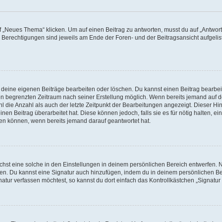
„Neues Thema“ klicken. Um auf einen Beitrag zu antworten, musst du auf „Antworte
e Berechtigungen sind jeweils am Ende der Foren- und der Beitragsansicht aufgeliste
r deine eigenen Beiträge bearbeiten oder löschen. Du kannst einen Beitrag bearbe
inen begrenzten Zeitraum nach seiner Erstellung möglich. Wenn bereits jemand auf de
 die Anzahl als auch der letzte Zeitpunkt der Bearbeitungen angezeigt. Dieser Hi
en Beitrag überarbeitet hat. Diese können jedoch, falls sie es für nötig halten, ei
hen können, wenn bereits jemand darauf geantwortet hat.
st eine solche in den Einstellungen in deinem persönlichen Bereich entwerfen. Na
eren. Du kannst eine Signatur auch hinzufügen, indem du in deinem persönlichen 
atur verfassen möchtest, so kannst du dort einfach das Kontrollkästchen „Signatu