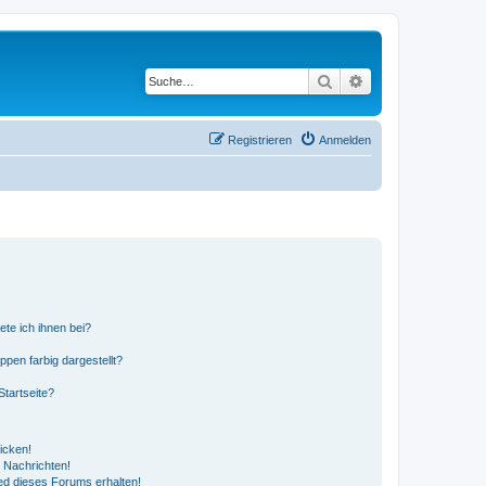
Suche
Erweiterte Suche
Registrieren
Anmelden
ete ich ihnen bei?
en farbig dargestellt?
tartseite?
icken!
 Nachrichten!
ed dieses Forums erhalten!