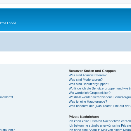
Firma LaSAT
Benutzer-Stufen und Gruppen
Was sind Administratoren?
Was sind Moderatoren?
Was sind Benutzergruppen?
Wo finde ich die Benutzergruppen und wie tr
Wie werde ich Gruppenleiter?
anmelden?!
Weshalb werden verschiedene Benutzergrupp
Was ist eine Hauptgruppe?
Was bedeutet der „Das Team“-Link auf der S
Private Nachrichten
Ich kann keine Privaten Nachrichten versch
Ich bekomme ständig unerwünschte Private
auftaucht?
Ich habe eine Spam-E-Mail von einem Mitgli