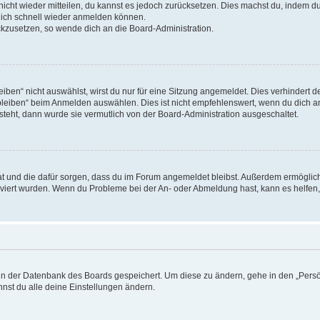
 nicht wieder mitteilen, du kannst es jedoch zurücksetzen. Dies machst du, indem 
 dich schnell wieder anmelden können.
ückzusetzen, so wende dich an die Board-Administration.
en“ nicht auswählst, wirst du nur für eine Sitzung angemeldet. Dies verhindert 
leiben“ beim Anmelden auswählen. Dies ist nicht empfehlenswert, wenn du dich an
 steht, dann wurde sie vermutlich von der Board-Administration ausgeschaltet.
 hat und die dafür sorgen, dass du im Forum angemeldet bleibst. Außerdem ermögli
tiviert wurden. Wenn du Probleme bei der An- oder Abmeldung hast, kann es helfen
n in der Datenbank des Boards gespeichert. Um diese zu ändern, gehe in den „Persö
nst du alle deine Einstellungen ändern.