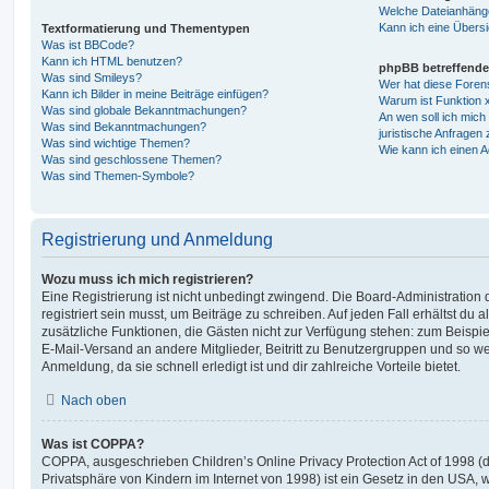
Welche Dateianhänge
Kann ich eine Übersi
Textformatierung und Thementypen
Was ist BBCode?
Kann ich HTML benutzen?
phpBB betreffende
Was sind Smileys?
Wer hat diese Foren
Kann ich Bilder in meine Beiträge einfügen?
Warum ist Funktion x
Was sind globale Bekanntmachungen?
An wen soll ich mic
Was sind Bekanntmachungen?
juristische Anfragen
Was sind wichtige Themen?
Wie kann ich einen A
Was sind geschlossene Themen?
Was sind Themen-Symbole?
Registrierung und Anmeldung
Wozu muss ich mich registrieren?
Eine Registrierung ist nicht unbedingt zwingend. Die Board-Administration
registriert sein musst, um Beiträge zu schreiben. Auf jeden Fall erhältst du als
zusätzliche Funktionen, die Gästen nicht zur Verfügung stehen: zum Beispiel
E-Mail-Versand an andere Mitglieder, Beitritt zu Benutzergruppen und so wei
Anmeldung, da sie schnell erledigt ist und dir zahlreiche Vorteile bietet.
Nach oben
Was ist COPPA?
COPPA, ausgeschrieben Children’s Online Privacy Protection Act of 1998 (
Privatsphäre von Kindern im Internet von 1998) ist ein Gesetz in den USA, w