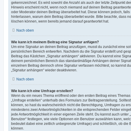
gekennzeichnet. Es wird sowohl die Anzahl als auch der letzte Zeitpunkt d
Hinweis erscheint nicht, wenn noch niemand auf deinen Beitrag geantwortet
oder Moderator deinen Beitrag überarbeitet hat. Diese können jedoch, falls s
hinterlassen, warum dein Beitrag überarbeitet wurde. Bitte beachte, dass n
löschen können, wenn bereits jemand darauf geantwortet hat.
Nach oben
Wie kann ich meinem Beitrag eine Signatur anfügen?
Um eine Signatur an deinen Beitrag anzufügen, musst du zunächst eine sol
persönlichen Bereich entwerfen. Nachdem du die Signatur erstellt und gesp
Beitrag das Kästchen „Signatur anhängen“ aktivieren. Du kannst eine Signa
deinem persönlichen Bereich das standardmäßige Anhängen deiner Signatu
einzelnen Beitrag dennoch ohne Signatur verfassen möchtest, so kannst du 
„Signatur anhängen“ wieder deaktivieren.
Nach oben
Wie kann ich eine Umfrage erstellen?
Wenn du ein neues Thema eröffnest oder den ersten Beitrag eines Themas be
„Umfrage erstellen“ unterhalb des Formulars zur Beitragserstellung. Solltes
können, so hast du wahrscheinlich nicht die Berechtigung, Umfragen zu erste
mindestens zwei Antwortmöglichkeiten in die entsprechenden Felder eingeb
jede Antwortmöglichkeit in einer eigenen Zeile steht. Du kannst auch unter
Benutzer“ festlegen, wie viele Optionen ein Benutzer auswählen kann, welche
bedeutet dabei eine zeitlich unbegrenzte Umfrage) und schließlich, ob die
können.