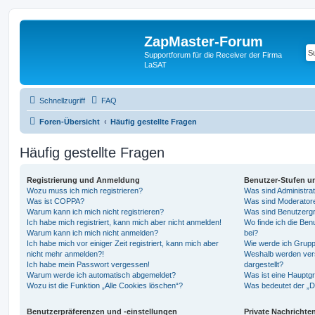
ZapMaster-Forum
Supportforum für die Receiver der Firma
LaSAT
Schnellzugriff
FAQ
Foren-Übersicht
Häufig gestellte Fragen
Häufig gestellte Fragen
Registrierung und Anmeldung
Benutzer-Stufen u
Wozu muss ich mich registrieren?
Was sind Administra
Was ist COPPA?
Was sind Moderator
Warum kann ich mich nicht registrieren?
Was sind Benutzerg
Ich habe mich registriert, kann mich aber nicht anmelden!
Wo finde ich die Ben
Warum kann ich mich nicht anmelden?
bei?
Ich habe mich vor einiger Zeit registriert, kann mich aber
Wie werde ich Grupp
nicht mehr anmelden?!
Weshalb werden ver
Ich habe mein Passwort vergessen!
dargestellt?
Warum werde ich automatisch abgemeldet?
Was ist eine Hauptg
Wozu ist die Funktion „Alle Cookies löschen“?
Was bedeutet der „Da
Benutzerpräferenzen und -einstellungen
Private Nachrichte