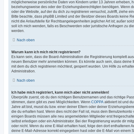
möglicherweise persönliche Daten von Kindern unter 13 Jahren erheben, h
beziehungsweise des oder der Erziehungsberechtigten benötigen. Wenn du di
oder die Website, auf der du dich zu registrieren versuchst, zutrifft, ziehe e
Bitte beachte, dass phpBB Limited und der Besitzer dieses Boards keine 
nicht die Anlaufstelle für Rechtsangelegenheiten jeglicher Art ist; außer so
soll ich mich wenden, falls es Beschwerden oder juristische Anfragen zu d
werden.
Nach oben
Warum kann ich mich nicht registrieren?
Es kann sein, dass die Board-Administration die Registrierung komplett ausg
neuen Benutzer mehr anmelden können. Es könnte auch sein, dass deine 
mit dem du dich registrieren möchtest, gesperrt wurden. Um Hilfe zu erhalt
Administration.
Nach oben
Ich habe mich registriert, kann mich aber nicht anmelden!
Überprüfe zuerst, ob du den richtigen Benutzernamen und das richtige Pa
stimmen, dann gibt es zwei Möglichkeiten. Wenn
COPPA
aktiviert ist und 
Jahre alt bist, musst du bzw. einer deiner Eltern oder deiner Erziehungsbe
die du erhalten hast. Wenn dies nicht der Fall ist, muss dein Benutzerkonto v
einigen Boards müssen alle neu angemeldeten Mitglieder erst freigeschalt
selbst erledigen oder ein Administrator. Bei der Registrierung wurde dir mitget
oder nicht. Wenn du eine E-Mail erhalten hast, folge den dort enthaltenen
deine E-Mail-Adresse korrekt eingegeben hast oder die E-Mail von einem S