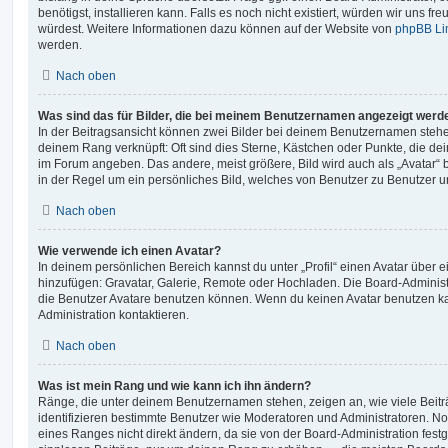
benötigst, installieren kann. Falls es noch nicht existiert, würden wir uns f
würdest. Weitere Informationen dazu können auf der Website von
phpBB Li
werden.
Nach oben
Was sind das für Bilder, die bei meinem Benutzernamen angezeigt werd
In der Beitragsansicht können zwei Bilder bei deinem Benutzernamen stehen.
deinem Rang verknüpft: Oft sind dies Sterne, Kästchen oder Punkte, die de
im Forum angeben. Das andere, meist größere, Bild wird auch als „Avatar“ b
in der Regel um ein persönliches Bild, welches von Benutzer zu Benutzer unt
Nach oben
Wie verwende ich einen Avatar?
In deinem persönlichen Bereich kannst du unter „Profil“ einen Avatar über 
hinzufügen: Gravatar, Galerie, Remote oder Hochladen. Die Board-Adminis
die Benutzer Avatare benutzen können. Wenn du keinen Avatar benutzen kan
Administration kontaktieren.
Nach oben
Was ist mein Rang und wie kann ich ihn ändern?
Ränge, die unter deinem Benutzernamen stehen, zeigen an, wie viele Beiträg
identifizieren bestimmte Benutzer wie Moderatoren und Administratoren. N
eines Ranges nicht direkt ändern, da sie von der Board-Administration festg