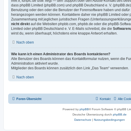
free.fr, funpic.de usw. liegt — den Support oder den Abuse-Kontakt des betr
dass phpBB Limited (phpBB.com) und phpBB Deutschland e. V. (phpBB.de
Benutzung oder den oder die Benutzer der Forensoftware haben und dafür 
herangezogen werden können. Kontaktiere daher nie phpBB Limited oder p
Zusammenhang mit jeglichen juristischen Fragen (Unterlassungserklärunge
nicht direkt
auf die Websiten phpbb.com, phpbb.de oder die phpBB-Softwar
Limited oder phpBB Deutschland e. V. E-Mails schreibst, die die
Softwarenu
wirst du, wenn überhaupt, höchstens eine knappe Antwort erhalten.
Nach oben
Wie kann ich einen Administrator des Boards kontaktieren?
Alle Benutzer des Boards können das Kontaktformular nutzen, wenn die Fun
Administration aktiviert wurde.
Mitglieder des Boards können zusätzlich den Link „Das Team“ verwenden.
Nach oben
Foren-Übersicht
Kontakt
Alle Coo
Powered by
phpBB
® Forum Software © phpBB Lim
Deutsche Übersetzung durch
phpBB.de
Datenschutz
|
Nutzungsbedingungen