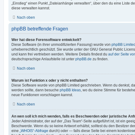
„Einstieg“ einen Punkt „Dateianhänge verwalten“, über den du eine Liste d
diese verwalten kannst.
Nach oben
phpBB betreffende Fragen
Wer hat diese Forensoftware entwickelt?
Diese Software (in ihrer unmodifizierten Fassung) wurde von
phpBB Limite
urheberrechtlich geschützt. Sie wurde unter der GNU General Public License
und kann frei vertrieben werden. Weitere Details findest du
auf der Seite v
deutschsprachige Anlaufstelle ist unter
phpBB.de
zu finden.
Nach oben
Warum ist Funktion x oder y nicht enthalten?
Diese Software wurde von phpBB Limited geschrieben. Wenn du denkst, das
werden sollte, dann besuche
phpBB Ideas
, wo du deine Stimme für beste
neue Funktionen vorschlagen kannst.
Nach oben
An wen soll ich mich wenden, falls es Beschwerden oder juristische An
Jeder Administrator, der auf der „Das Team“-Seite aufgeführt ist, ist ein geei
Beschwerde. Wenn du so keine Antwort erhältst, solltest du den Besitzer de
eine
„WHOIS“-Abfrage
durch) oder — falls diese Seite bei einem kostenlos