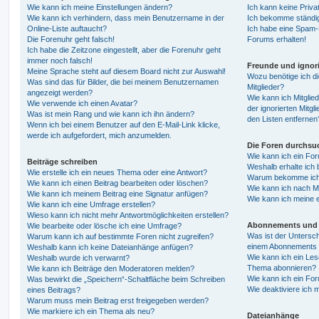
Wie kann ich meine Einstellungen ändern?
Ich kann keine Priva
Wie kann ich verhindern, dass mein Benutzername in der
Ich bekomme ständig
Online-Liste auftaucht?
Ich habe eine Spam-E
Die Forenuhr geht falsch!
Forums erhalten!
Ich habe die Zeitzone eingestellt, aber die Forenuhr geht
immer noch falsch!
Freunde und ignori
Meine Sprache steht auf diesem Board nicht zur Auswahl!
Wozu benötige ich di
Was sind das für Bilder, die bei meinem Benutzernamen
Mitglieder?
angezeigt werden?
Wie kann ich Mitglied
Wie verwende ich einen Avatar?
der ignorierten Mitg
Was ist mein Rang und wie kann ich ihn ändern?
den Listen entfernen
Wenn ich bei einem Benutzer auf den E-Mail-Link klicke,
werde ich aufgefordert, mich anzumelden.
Die Foren durchsu
Wie kann ich ein Fo
Beiträge schreiben
Weshalb erhalte ich 
Wie erstelle ich ein neues Thema oder eine Antwort?
Warum bekomme ich b
Wie kann ich einen Beitrag bearbeiten oder löschen?
Wie kann ich nach M
Wie kann ich meinem Beitrag eine Signatur anfügen?
Wie kann ich meine 
Wie kann ich eine Umfrage erstellen?
Wieso kann ich nicht mehr Antwortmöglichkeiten erstellen?
Abonnements und 
Wie bearbeite oder lösche ich eine Umfrage?
Was ist der Untersc
Warum kann ich auf bestimmte Foren nicht zugreifen?
einem Abonnements 
Weshalb kann ich keine Dateianhänge anfügen?
Wie kann ich ein Les
Weshalb wurde ich verwarnt?
Thema abonnieren?
Wie kann ich Beiträge den Moderatoren melden?
Wie kann ich ein Fo
Was bewirkt die „Speichern“-Schaltfläche beim Schreiben
Wie deaktiviere ich
eines Beitrags?
Warum muss mein Beitrag erst freigegeben werden?
Wie markiere ich ein Thema als neu?
Dateianhänge