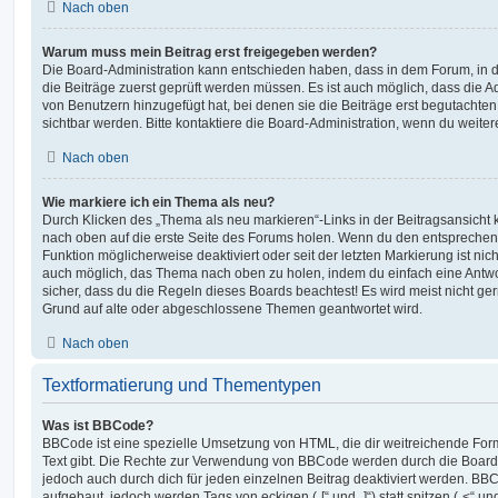
Nach oben
Warum muss mein Beitrag erst freigegeben werden?
Die Board-Administration kann entschieden haben, dass in dem Forum, in de
die Beiträge zuerst geprüft werden müssen. Es ist auch möglich, dass die A
von Benutzern hinzugefügt hat, bei denen sie die Beiträge erst begutachten
sichtbar werden. Bitte kontaktiere die Board-Administration, wenn du weiter
Nach oben
Wie markiere ich ein Thema als neu?
Durch Klicken des „Thema als neu markieren“-Links in der Beitragsansich
nach oben auf die erste Seite des Forums holen. Wenn du den entsprechende
Funktion möglicherweise deaktiviert oder seit der letzten Markierung ist nic
auch möglich, das Thema nach oben zu holen, indem du einfach eine Antwort
sicher, dass du die Regeln dieses Boards beachtest! Es wird meist nicht ge
Grund auf alte oder abgeschlossene Themen geantwortet wird.
Nach oben
Textformatierung und Thementypen
Was ist BBCode?
BBCode ist eine spezielle Umsetzung von HTML, die dir weitreichende For
Text gibt. Die Rechte zur Verwendung von BBCode werden durch die Board
jedoch auch durch dich für jeden einzelnen Beitrag deaktiviert werden. BB
aufgebaut, jedoch werden Tags von eckigen („[“ und „]“) statt spitzen („<“ 