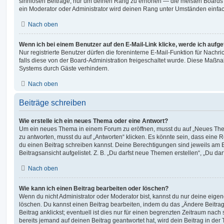
sinnlosen Beiträge, nur um deinen Rang zu erhöhen — die meisten Boards 
ein Moderator oder Administrator wird deinen Rang unter Umständen einfa
Nach oben
Wenn ich bei einem Benutzer auf den E-Mail-Link klicke, werde ich aufg
Nur registrierte Benutzer dürfen die foreninterne E-Mail-Funktion für Nachr
falls diese von der Board-Administration freigeschaltet wurde. Diese Maßn
Systems durch Gäste verhindern.
Nach oben
Beiträge schreiben
Wie erstelle ich ein neues Thema oder eine Antwort?
Um ein neues Thema in einem Forum zu eröffnen, musst du auf „Neues Them
zu antworten, musst du auf „Antworten“ klicken. Es könnte sein, dass eine Reg
du einen Beitrag schreiben kannst. Deine Berechtigungen sind jeweils am 
Beitragsansicht aufgelistet. Z. B. „Du darfst neue Themen erstellen“, „Du da
Nach oben
Wie kann ich einen Beitrag bearbeiten oder löschen?
Wenn du nicht Administrator oder Moderator bist, kannst du nur deine eige
löschen. Du kannst einen Beitrag bearbeiten, indem du das „Ändere Beitr
Beitrag anklickst; eventuell ist dies nur für einen begrenzten Zeitraum nac
bereits jemand auf deinen Beitrag geantwortet hat, wird dein Beitrag in der