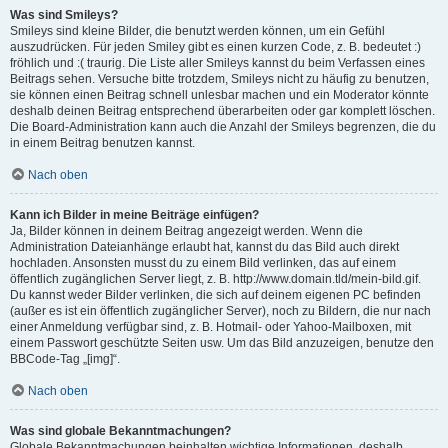
Was sind Smileys?
Smileys sind kleine Bilder, die benutzt werden können, um ein Gefühl
auszudrücken. Für jeden Smiley gibt es einen kurzen Code, z. B. bedeutet :)
fröhlich und :( traurig. Die Liste aller Smileys kannst du beim Verfassen eines
Beitrags sehen. Versuche bitte trotzdem, Smileys nicht zu häufig zu benutzen,
sie können einen Beitrag schnell unlesbar machen und ein Moderator könnte
deshalb deinen Beitrag entsprechend überarbeiten oder gar komplett löschen.
Die Board-Administration kann auch die Anzahl der Smileys begrenzen, die du
in einem Beitrag benutzen kannst.
Nach oben
Kann ich Bilder in meine Beiträge einfügen?
Ja, Bilder können in deinem Beitrag angezeigt werden. Wenn die
Administration Dateianhänge erlaubt hat, kannst du das Bild auch direkt
hochladen. Ansonsten musst du zu einem Bild verlinken, das auf einem
öffentlich zugänglichen Server liegt, z. B. http://www.domain.tld/mein-bild.gif.
Du kannst weder Bilder verlinken, die sich auf deinem eigenen PC befinden
(außer es ist ein öffentlich zugänglicher Server), noch zu Bildern, die nur nach
einer Anmeldung verfügbar sind, z. B. Hotmail- oder Yahoo-Mailboxen, mit
einem Passwort geschützte Seiten usw. Um das Bild anzuzeigen, benutze den
BBCode-Tag „[img]“.
Nach oben
Was sind globale Bekanntmachungen?
Globale Bekanntmachungen beinhalten wichtige Informationen, deshalb