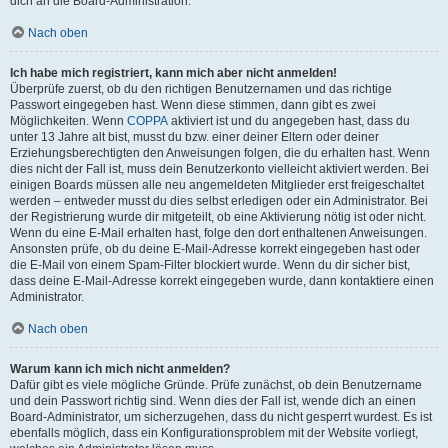
dich an die Board-Administration.
Nach oben
Ich habe mich registriert, kann mich aber nicht anmelden!
Überprüfe zuerst, ob du den richtigen Benutzernamen und das richtige
Passwort eingegeben hast. Wenn diese stimmen, dann gibt es zwei
Möglichkeiten. Wenn
COPPA
aktiviert ist und du angegeben hast, dass du
unter 13 Jahre alt bist, musst du bzw. einer deiner Eltern oder deiner
Erziehungsberechtigten den Anweisungen folgen, die du erhalten hast. Wenn
dies nicht der Fall ist, muss dein Benutzerkonto vielleicht aktiviert werden. Bei
einigen Boards müssen alle neu angemeldeten Mitglieder erst freigeschaltet
werden – entweder musst du dies selbst erledigen oder ein Administrator. Bei
der Registrierung wurde dir mitgeteilt, ob eine Aktivierung nötig ist oder nicht.
Wenn du eine E-Mail erhalten hast, folge den dort enthaltenen Anweisungen.
Ansonsten prüfe, ob du deine E-Mail-Adresse korrekt eingegeben hast oder
die E-Mail von einem Spam-Filter blockiert wurde. Wenn du dir sicher bist,
dass deine E-Mail-Adresse korrekt eingegeben wurde, dann kontaktiere einen
Administrator.
Nach oben
Warum kann ich mich nicht anmelden?
Dafür gibt es viele mögliche Gründe. Prüfe zunächst, ob dein Benutzername
und dein Passwort richtig sind. Wenn dies der Fall ist, wende dich an einen
Board-Administrator, um sicherzugehen, dass du nicht gesperrt wurdest. Es ist
ebenfalls möglich, dass ein Konfigurationsproblem mit der Website vorliegt,