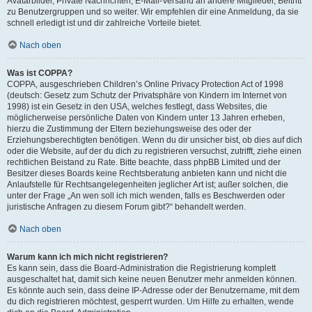
Avatarbilder, Private Nachrichten, E-Mail-Versand an andere Mitglieder, Beitritt
zu Benutzergruppen und so weiter. Wir empfehlen dir eine Anmeldung, da sie
schnell erledigt ist und dir zahlreiche Vorteile bietet.
Nach oben
Was ist COPPA?
COPPA, ausgeschrieben Children’s Online Privacy Protection Act of 1998
(deutsch: Gesetz zum Schutz der Privatsphäre von Kindern im Internet von
1998) ist ein Gesetz in den USA, welches festlegt, dass Websites, die
möglicherweise persönliche Daten von Kindern unter 13 Jahren erheben,
hierzu die Zustimmung der Eltern beziehungsweise des oder der
Erziehungsberechtigten benötigen. Wenn du dir unsicher bist, ob dies auf dich
oder die Website, auf der du dich zu registrieren versuchst, zutrifft, ziehe einen
rechtlichen Beistand zu Rate. Bitte beachte, dass phpBB Limited und der
Besitzer dieses Boards keine Rechtsberatung anbieten kann und nicht die
Anlaufstelle für Rechtsangelegenheiten jeglicher Art ist; außer solchen, die
unter der Frage „An wen soll ich mich wenden, falls es Beschwerden oder
juristische Anfragen zu diesem Forum gibt?“ behandelt werden.
Nach oben
Warum kann ich mich nicht registrieren?
Es kann sein, dass die Board-Administration die Registrierung komplett
ausgeschaltet hat, damit sich keine neuen Benutzer mehr anmelden können.
Es könnte auch sein, dass deine IP-Adresse oder der Benutzername, mit dem
du dich registrieren möchtest, gesperrt wurden. Um Hilfe zu erhalten, wende