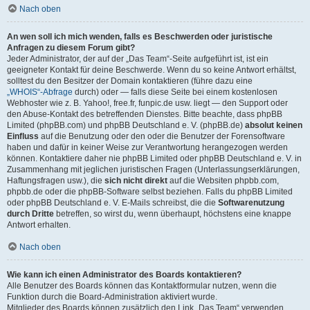
Nach oben
An wen soll ich mich wenden, falls es Beschwerden oder juristische
Anfragen zu diesem Forum gibt?
Jeder Administrator, der auf der „Das Team“-Seite aufgeführt ist, ist ein
geeigneter Kontakt für deine Beschwerde. Wenn du so keine Antwort erhältst,
solltest du den Besitzer der Domain kontaktieren (führe dazu eine
„WHOIS“-Abfrage
durch) oder — falls diese Seite bei einem kostenlosen
Webhoster wie z. B. Yahoo!, free.fr, funpic.de usw. liegt — den Support oder
den Abuse-Kontakt des betreffenden Dienstes. Bitte beachte, dass phpBB
Limited (phpBB.com) und phpBB Deutschland e. V. (phpBB.de)
absolut keinen
Einfluss
auf die Benutzung oder den oder die Benutzer der Forensoftware
haben und dafür in keiner Weise zur Verantwortung herangezogen werden
können. Kontaktiere daher nie phpBB Limited oder phpBB Deutschland e. V. in
Zusammenhang mit jeglichen juristischen Fragen (Unterlassungserklärungen,
Haftungsfragen usw.), die
sich nicht direkt
auf die Websiten phpbb.com,
phpbb.de oder die phpBB-Software selbst beziehen. Falls du phpBB Limited
oder phpBB Deutschland e. V. E-Mails schreibst, die die
Softwarenutzung
durch Dritte
betreffen, so wirst du, wenn überhaupt, höchstens eine knappe
Antwort erhalten.
Nach oben
Wie kann ich einen Administrator des Boards kontaktieren?
Alle Benutzer des Boards können das Kontaktformular nutzen, wenn die
Funktion durch die Board-Administration aktiviert wurde.
Mitglieder des Boards können zusätzlich den Link „Das Team“ verwenden.