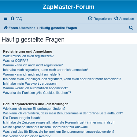
ZapMaster-Forum
FAQ
Registrieren
Anmelden
S
Foren-Übersicht
Häufig gestellte Fragen
u
Häufig gestellte Fragen
c
h
Registrierung und Anmeldung
Wozu muss ich mich registrieren?
e
Was ist COPPA?
Warum kann ich mich nicht registrieren?
Ich habe mich registriert, kann mich aber nicht anmelden!
Warum kann ich mich nicht anmelden?
Ich habe mich vor einiger Zeit registriert, kann mich aber nicht mehr anmelden?!
Ich habe mein Passwort vergessen!
Warum werde ich automatisch abgemeldet?
Wozu ist die Funktion „Alle Cookies löschen“?
Benutzerpräferenzen und -einstellungen
Wie kann ich meine Einstellungen ändern?
Wie kann ich verhindern, dass mein Benutzername in der Online-Liste auftaucht?
Die Forenuhr geht falsch!
Ich habe die Zeitzone eingestellt, aber die Forenuhr geht immer noch falsch!
Meine Sprache steht auf diesem Board nicht zur Auswahl!
Was sind das für Bilder, die bei meinem Benutzernamen angezeigt werden?
Wie verwende ich einen Avatar?