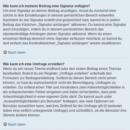
Wie kann ich meinem Beitrag eine Signatur anfügen?
Um eine Signatur an deinen Beitrag anzufügen, musst du zunächst eine
solche in den Einstellungen in deinem persönlichen Bereich entwerfen.
Nachdem du die Signatur erstellt und gespeichert hast, kannst du in jedem
Beitrag das Kästchen „Signatur anhängen“ aktivieren. Du kannst eine Signatur
auch hinzufügen, indem du in deinem persönlichen Bereich das
standardmäßige Anhängen deiner Signatur aktivierst. Wenn du einen
einzelnen Beitrag dennoch ohne Signatur verfassen möchtest, so kannst du
dort einfach das Kontrollkästchen „Signatur anhängen“ wieder deaktivieren.
Nach oben
Wie kann ich eine Umfrage erstellen?
Wenn du ein neues Thema eröffnest oder den ersten Beitrag eines Themas
bearbeitest, findest du ein Register „Umfrage erstellen“ unterhalb des
Formulars zur Beitragserstellung. Solltest du diesen Bereich nicht sehen
können, so hast du wahrscheinlich nicht die Berechtigung, Umfragen zu
erstellen. Du solltest einen Titel und mindestens zwei Antwortmöglichkeiten in
die entsprechenden Felder eingeben und dabei sicherstellen, dass jede
Antwortmöglichkeit in einer eigenen Zeile steht. Du kannst auch unter
„Auswahlmöglichkeiten pro Benutzer“ festlegen, wie viele Optionen ein
Benutzer auswählen kann, welches Zeitlimit für die Umfrage gilt (0 bedeutet
dabei eine zeitlich unbegrenzte Umfrage) und schließlich, ob die Benutzer ihre
Stimme ändern können.
Nach oben