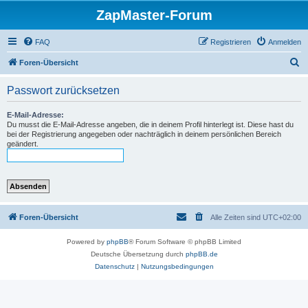
ZapMaster-Forum
FAQ
Registrieren
Anmelden
S
Foren-Übersicht
u
Passwort zurücksetzen
c
h
E-Mail-Adresse:
Du musst die E-Mail-Adresse angeben, die in deinem Profil hinterlegt ist. Diese hast du
e
bei der Registrierung angegeben oder nachträglich in deinem persönlichen Bereich
geändert.
Foren-Übersicht
Alle Zeiten sind
UTC+02:00
Powered by
phpBB
® Forum Software © phpBB Limited
Deutsche Übersetzung durch
phpBB.de
Datenschutz
|
Nutzungsbedingungen