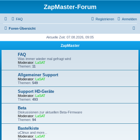
ZapMaster-Forum
FAQ
Registrieren
Anmelden
S
Foren-Übersicht
u
Aktuelle Zeit: 07.08.2026, 09:05
c
ZapMaster
h
FAQ
e
Was immer wieder mal gefragt wird
Moderator:
LaSAT
Themen:
11
Allgemeiner Support
Moderator:
LaSAT
Themen:
549
Support HD-Geräte
Moderator:
LaSAT
Themen:
493
Beta
Diskussionen zur aktuellen Beta-Firmware
Moderator:
LaSAT
Themen:
94
Bastelkiste
uClinux and more...
Moderator:
LaSAT