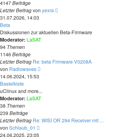
4147
Beiträge
Neuester
Letzter Beitrag
von
yexra
Beitrag
31.07.2026, 14:03
Beta
Diskussionen zur aktuellen Beta-Firmware
Moderator:
LaSAT
94
Themen
1146
Beiträge
Letzter Beitrag
Re: beta Firmware V0208A
Neuester
von
Radiowaves
Beitrag
14.06.2024, 15:53
Bastelkiste
uClinux and more...
Moderator:
LaSAT
38
Themen
239
Beiträge
Letzter Beitrag
Re: WISI OR 294 Receiver mit …
Neuester
von
Schlaub_01
Beitrag
24.06.2025, 23:05