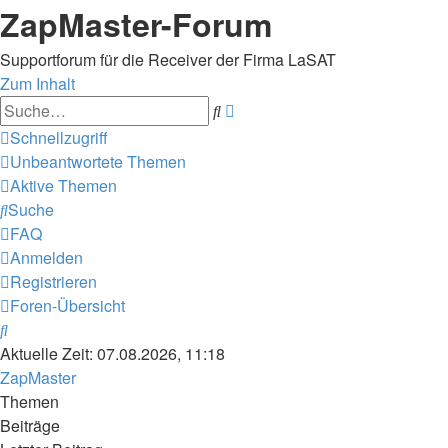
ZapMaster-Forum
Supportforum für die Receiver der Firma LaSAT
Zum Inhalt
Erweiterte
Suche
Suche
Schnellzugriff
Unbeantwortete Themen
Aktive Themen
Suche
FAQ
Anmelden
Registrieren
Foren-Übersicht
Suche
Aktuelle Zeit: 07.08.2026, 11:18
ZapMaster
Themen
Beiträge