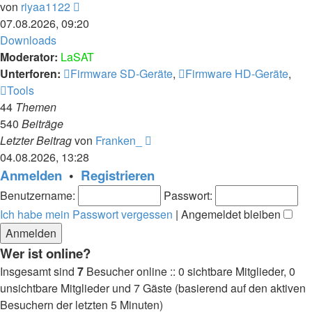
Neuester
von
riyaa1122
Beitrag
07.08.2026, 09:20
Downloads
Moderator:
LaSAT
Unterforen:
Firmware SD-Geräte
,
Firmware HD-Geräte
,
Tools
44
Themen
540
Beiträge
Neuester
Letzter Beitrag
von
Franken_
Beitrag
04.08.2026, 13:28
Anmelden
•
Registrieren
Benutzername:
Passwort:
Ich habe mein Passwort vergessen
|
Angemeldet bleiben
Wer ist online?
Insgesamt sind
7
Besucher online :: 0 sichtbare Mitglieder, 0
unsichtbare Mitglieder und 7 Gäste (basierend auf den aktiven
Besuchern der letzten 5 Minuten)