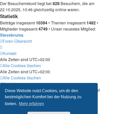
Der Besucherrekord liegt bei
828
Besuchern, die am
22.10.2025, 10:46 gleichzeitig online waren.
Statistik
Beiträge insgesamt
10394
• Themen insgesamt
1482
•
Mitglieder insgesamt
4749
• Unser neuestes Mitglied:
Stevebrums
Foren-Übersicht
Kontakt
Alle Zeiten sind
UTC+02:00
Alle Cookies löschen
Alle Zeiten sind
UTC+02:00
Alle Cookies löschen
Kontakt
Powered by
phpBB
® Forum Software © phpBB Limited
Diese Website nutzt Cookies, um dir den
Deutsche Übersetzung durch
phpBB.de
bestmöglichen Komfort bei der Nutzung zu
Datenschutz
|
Nutzungsbedingungen
bieten.
Mehr erfahren