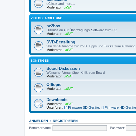
uClinux and more...
Moderator:
LaSAT
VIDEOBEARBEITUNG
pc2box
Diskussion zur Übertragungs-Software zum PC
Moderator:
LaSAT
DVD-Erstellung
Von der Aufnahme zur DVD. Tipps und Tricks zum Authoring
Moderator:
LaSAT
SONSTIGES
Board-Diskussion
Wünsche, Vorschläge, Kritik zum Board
Moderator:
LaSAT
Offtopic
Moderator:
LaSAT
Downloads
Moderator:
LaSAT
Unterforen:
Firmware SD-Geräte
,
Firmware HD-Geräte
ANMELDEN
•
REGISTRIEREN
Benutzername:
Passwort: