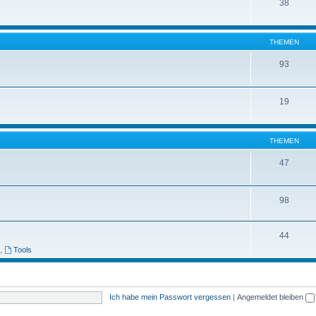
38
THEMEN
93
19
THEMEN
47
98
44
,
Tools
Ich habe mein Passwort vergessen
|
Angemeldet bleiben