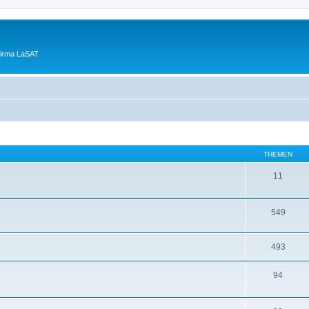
Firma LaSAT
THEMEN
11
549
493
94