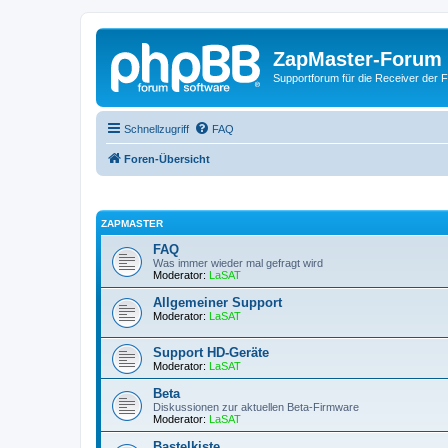
ZapMaster-Forum
Supportforum für die Receiver der 
Schnellzugriff
FAQ
Foren-Übersicht
ZAPMASTER
FAQ
Was immer wieder mal gefragt wird
Moderator:
LaSAT
Allgemeiner Support
Moderator:
LaSAT
Support HD-Geräte
Moderator:
LaSAT
Beta
Diskussionen zur aktuellen Beta-Firmware
Moderator:
LaSAT
Bastelkiste