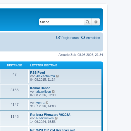
Suche
Erweiterte Suche
Registrieren
Anmelden
Aktuelle Zeit: 08.08.2026, 21:34
BEITRÄGE
LETZTER BEITRAG
RSS Feed
47
N
von
AlexKotovma
e
04.08.2015, 11:14
u
e
Kamal Babar
3166
s
N
von
alexwilson
t
e
07.08.2026, 07:39
e
u
r
e
N
von
yexra
B
4147
s
e
31.07.2026, 14:03
e
t
u
i
e
e
t
Re: beta Firmware V0208A
r
1146
s
N
r
von
Radiowaves
B
t
e
a
14.06.2024, 15:53
e
e
u
g
i
r
e
t
Re: WISI OR 294 Receiver mit …
B