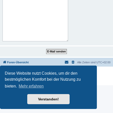
Foren-Übersicht
Alle Zeiten sind
UTC+02:00
Powered by
phpBB
® Forum Software © phpBB Limited
Diese Website nutzt Cookies, um dir den
Deutsche Übersetzung durch
phpBB.de
bestmöglichen Komfort bei der Nutzung zu
Datenschutz
|
Nutzungsbedingungen
bieten.
Mehr erfahren
Verstanden!