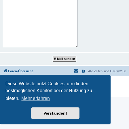
Foren-Übersicht
Alle Zeiten sind
UTC+02:00
Powered by
phpBB
® Forum Software © phpBB Limited
Diese Website nutzt Cookies, um dir den
Deutsche Übersetzung durch
phpBB.de
bestmöglichen Komfort bei der Nutzung zu
Datenschutz
|
Nutzungsbedingungen
bieten.
Mehr erfahren
Verstanden!