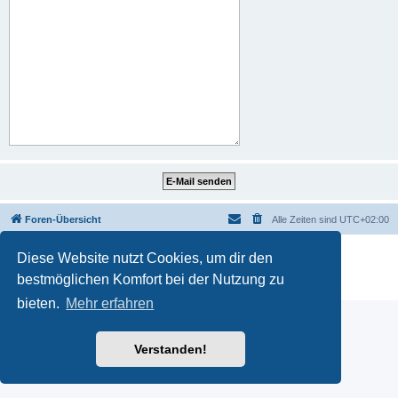
Foren-Übersicht
Alle Zeiten sind
UTC+02:00
Powered by
phpBB
® Forum Software © phpBB Limited
Diese Website nutzt Cookies, um dir den
Deutsche Übersetzung durch
phpBB.de
bestmöglichen Komfort bei der Nutzung zu
Datenschutz
|
Nutzungsbedingungen
bieten.
Mehr erfahren
Verstanden!