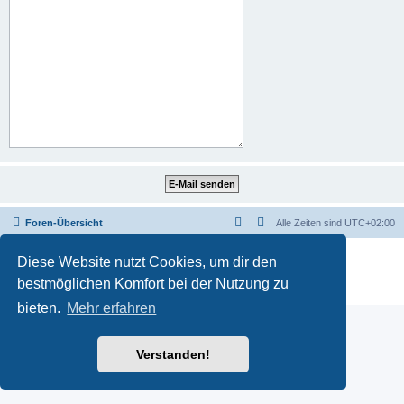
Foren-Übersicht
Alle Zeiten sind
UTC+02:00
Powered by
phpBB
® Forum Software © phpBB Limited
Diese Website nutzt Cookies, um dir den
Deutsche Übersetzung durch
phpBB.de
bestmöglichen Komfort bei der Nutzung zu
Datenschutz
|
Nutzungsbedingungen
bieten.
Mehr erfahren
Verstanden!