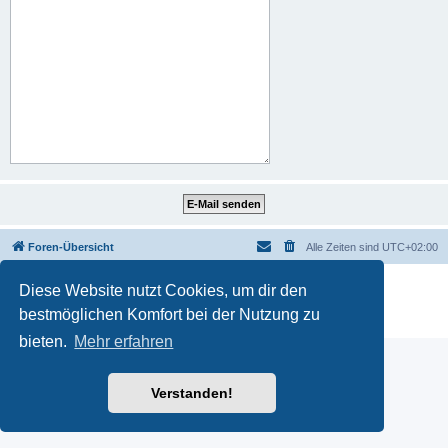
Foren-Übersicht
Alle Zeiten sind
UTC+02:00
Powered by
phpBB
® Forum Software © phpBB Limited
Diese Website nutzt Cookies, um dir den
Deutsche Übersetzung durch
phpBB.de
bestmöglichen Komfort bei der Nutzung zu
Datenschutz
|
Nutzungsbedingungen
bieten.
Mehr erfahren
Verstanden!