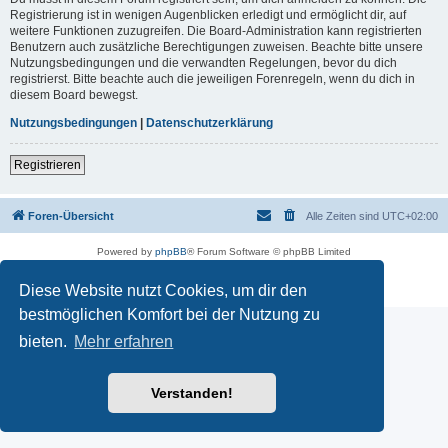
Registrierung ist in wenigen Augenblicken erledigt und ermöglicht dir, auf
weitere Funktionen zuzugreifen. Die Board-Administration kann registrierten
Benutzern auch zusätzliche Berechtigungen zuweisen. Beachte bitte unsere
Nutzungsbedingungen und die verwandten Regelungen, bevor du dich
registrierst. Bitte beachte auch die jeweiligen Forenregeln, wenn du dich in
diesem Board bewegst.
Nutzungsbedingungen
|
Datenschutzerklärung
Registrieren
Foren-Übersicht
Alle Zeiten sind
UTC+02:00
Powered by
phpBB
® Forum Software © phpBB Limited
Deutsche Übersetzung durch
phpBB.de
Datenschutz
|
Nutzungsbedingungen
Diese Website nutzt Cookies, um dir den
bestmöglichen Komfort bei der Nutzung zu
bieten.
Mehr erfahren
Verstanden!