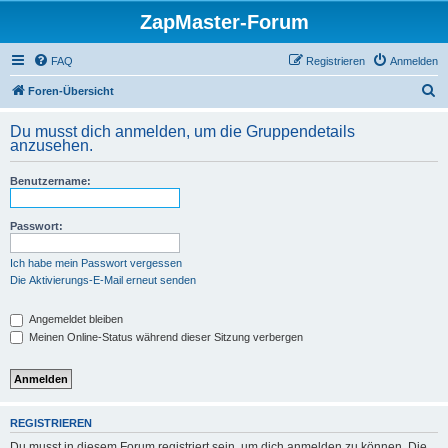
ZapMaster-Forum
FAQ
Registrieren
Anmelden
S
Foren-Übersicht
u
Du musst dich anmelden, um die Gruppendetails
c
anzusehen.
h
Benutzername:
e
Passwort:
Ich habe mein Passwort vergessen
Die Aktivierungs-E-Mail erneut senden
Angemeldet bleiben
Meinen Online-Status während dieser Sitzung verbergen
REGISTRIEREN
Du musst in diesem Forum registriert sein, um dich anmelden zu können. Die