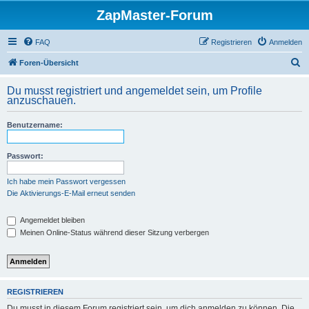
ZapMaster-Forum
FAQ
Registrieren
Anmelden
S
Foren-Übersicht
u
Du musst registriert und angemeldet sein, um Profile
c
anzuschauen.
h
Benutzername:
e
Passwort:
Ich habe mein Passwort vergessen
Die Aktivierungs-E-Mail erneut senden
Angemeldet bleiben
Meinen Online-Status während dieser Sitzung verbergen
REGISTRIEREN
Du musst in diesem Forum registriert sein, um dich anmelden zu können. Die