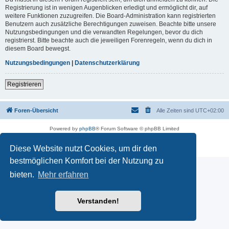
Registrierung ist in wenigen Augenblicken erledigt und ermöglicht dir, auf
weitere Funktionen zuzugreifen. Die Board-Administration kann registrierten
Benutzern auch zusätzliche Berechtigungen zuweisen. Beachte bitte unsere
Nutzungsbedingungen und die verwandten Regelungen, bevor du dich
registrierst. Bitte beachte auch die jeweiligen Forenregeln, wenn du dich in
diesem Board bewegst.
Nutzungsbedingungen
|
Datenschutzerklärung
Registrieren
Foren-Übersicht
Alle Zeiten sind
UTC+02:00
Powered by
phpBB
® Forum Software © phpBB Limited
Deutsche Übersetzung durch
phpBB.de
Datenschutz
|
Nutzungsbedingungen
Diese Website nutzt Cookies, um dir den
bestmöglichen Komfort bei der Nutzung zu
bieten.
Mehr erfahren
Verstanden!