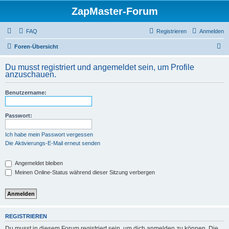
ZapMaster-Forum
FAQ
Registrieren
Anmelden
S
Foren-Übersicht
u
Du musst registriert und angemeldet sein, um Profile
c
anzuschauen.
h
Benutzername:
e
Passwort:
Ich habe mein Passwort vergessen
Die Aktivierungs-E-Mail erneut senden
Angemeldet bleiben
Meinen Online-Status während dieser Sitzung verbergen
REGISTRIEREN
Du musst in diesem Forum registriert sein, um dich anmelden zu können. Die