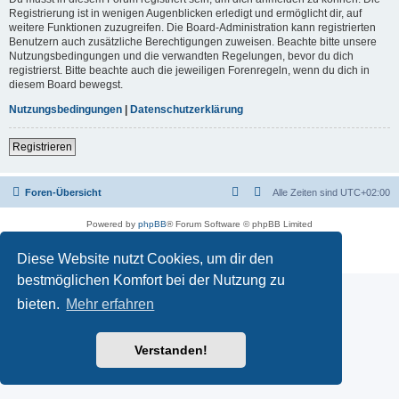
Registrierung ist in wenigen Augenblicken erledigt und ermöglicht dir, auf
weitere Funktionen zuzugreifen. Die Board-Administration kann registrierten
Benutzern auch zusätzliche Berechtigungen zuweisen. Beachte bitte unsere
Nutzungsbedingungen und die verwandten Regelungen, bevor du dich
registrierst. Bitte beachte auch die jeweiligen Forenregeln, wenn du dich in
diesem Board bewegst.
Nutzungsbedingungen
|
Datenschutzerklärung
Registrieren
Foren-Übersicht
Alle Zeiten sind
UTC+02:00
Powered by
phpBB
® Forum Software © phpBB Limited
Deutsche Übersetzung durch
phpBB.de
Datenschutz
|
Nutzungsbedingungen
Diese Website nutzt Cookies, um dir den
bestmöglichen Komfort bei der Nutzung zu
bieten.
Mehr erfahren
Verstanden!