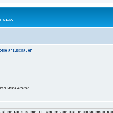
Firma LaSAT
rofile anzuschauen.
en
ieser Sitzung verbergen
 können. Die Registrierung ist in wenigen Augenblicken erledigt und ermöglicht di