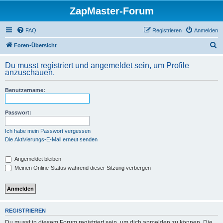
ZapMaster-Forum
FAQ
Registrieren
Anmelden
S
Foren-Übersicht
u
Du musst registriert und angemeldet sein, um Profile
c
anzuschauen.
h
Benutzername:
e
Passwort:
Ich habe mein Passwort vergessen
Die Aktivierungs-E-Mail erneut senden
Angemeldet bleiben
Meinen Online-Status während dieser Sitzung verbergen
REGISTRIEREN
Du musst in diesem Forum registriert sein, um dich anmelden zu können. Die