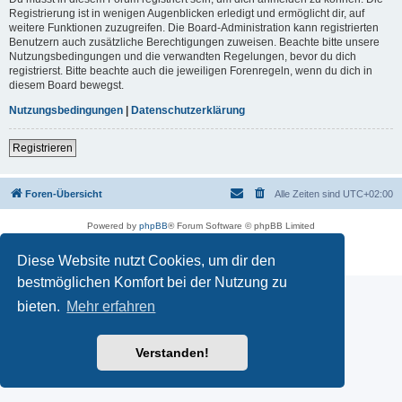
Registrierung ist in wenigen Augenblicken erledigt und ermöglicht dir, auf
weitere Funktionen zuzugreifen. Die Board-Administration kann registrierten
Benutzern auch zusätzliche Berechtigungen zuweisen. Beachte bitte unsere
Nutzungsbedingungen und die verwandten Regelungen, bevor du dich
registrierst. Bitte beachte auch die jeweiligen Forenregeln, wenn du dich in
diesem Board bewegst.
Nutzungsbedingungen
|
Datenschutzerklärung
Registrieren
Foren-Übersicht
Alle Zeiten sind
UTC+02:00
Powered by
phpBB
® Forum Software © phpBB Limited
Deutsche Übersetzung durch
phpBB.de
Datenschutz
|
Nutzungsbedingungen
Diese Website nutzt Cookies, um dir den
bestmöglichen Komfort bei der Nutzung zu
bieten.
Mehr erfahren
Verstanden!