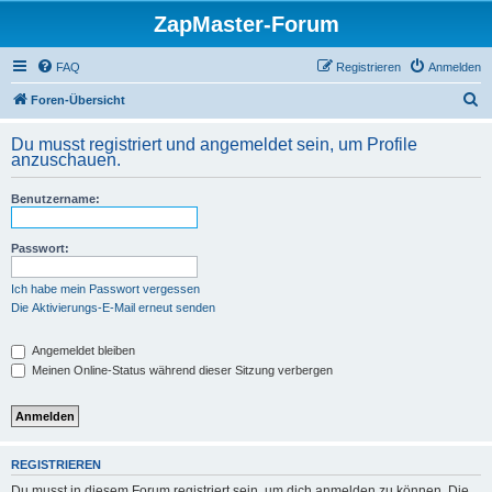
ZapMaster-Forum
FAQ
Registrieren
Anmelden
S
Foren-Übersicht
u
Du musst registriert und angemeldet sein, um Profile
c
anzuschauen.
h
Benutzername:
e
Passwort:
Ich habe mein Passwort vergessen
Die Aktivierungs-E-Mail erneut senden
Angemeldet bleiben
Meinen Online-Status während dieser Sitzung verbergen
REGISTRIEREN
Du musst in diesem Forum registriert sein, um dich anmelden zu können. Die