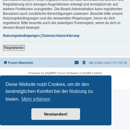
Registrierung ist in wenigen Augenblicken erledigt und ermöglicht dir, auf
weitere Funktionen zuzugreifen. Die Board-Administration kann registrierten
Benutzern auch zusätzliche Berechtigungen zuweisen. Beachte bitte unsere
Nutzungsbedingungen und die verwandten Regelungen, bevor du dich
registrierst. Bitte beachte auch die jeweiligen Forenregeln, wenn du dich in
diesem Board bewegst.
Nutzungsbedingungen
|
Datenschutzerklärung
Registrieren
Foren-Übersicht
Alle Zeiten sind
UTC+02:00
Powered by
phpBB
® Forum Software © phpBB Limited
Deutsche Übersetzung durch
phpBB.de
Datenschutz
|
Nutzungsbedingungen
Diese Website nutzt Cookies, um dir den
bestmöglichen Komfort bei der Nutzung zu
bieten.
Mehr erfahren
Verstanden!