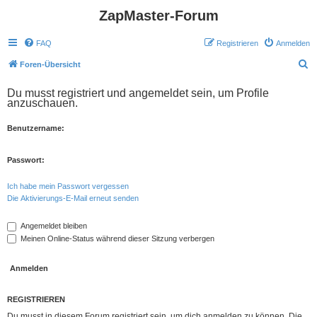
ZapMaster-Forum
FAQ
Registrieren
Anmelden
S
Foren-Übersicht
u
Du musst registriert und angemeldet sein, um Profile
c
anzuschauen.
h
Benutzername:
e
Passwort:
Ich habe mein Passwort vergessen
Die Aktivierungs-E-Mail erneut senden
Angemeldet bleiben
Meinen Online-Status während dieser Sitzung verbergen
REGISTRIEREN
Du musst in diesem Forum registriert sein, um dich anmelden zu können. Die