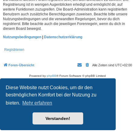
Registrierung ist in wenigen Augenblicken erledigt und ermöglicht dir, auf
weitere Funktionen zuzugreifen. Die Board-Administration kann registrierten
Benutzern auch zusätzliche Berechtigungen zuweisen. Beachte bitte unsere
Nutzungsbedingungen und die verwandten Regelungen, bevor du dich
registrierst. Bitte beachte auch die jeweiligen Forenregeln, wenn du dich in
diesem Board bewegst.
Nutzungsbedingungen
|
Datenschutzerklärung
Registrieren
Foren-Übersicht
Alle Zeiten sind
UTC+02:00
Powered by
phpBB
® Forum Software © phpBB Limited
Deutsche Übersetzung durch
phpBB.de
Datenschutz
|
Nutzungsbedingungen
Diese Website nutzt Cookies, um dir den
bestmöglichen Komfort bei der Nutzung zu
bieten.
Mehr erfahren
Verstanden!