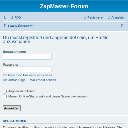
ZapMaster-Forum
FAQ
Registrieren
Anmelden
S
Foren-Übersicht
u
Du musst registriert und angemeldet sein, um Profile
c
anzuschauen.
h
Benutzername:
e
Passwort:
Ich habe mein Passwort vergessen
Die Aktivierungs-E-Mail erneut senden
Angemeldet bleiben
Meinen Online-Status während dieser Sitzung verbergen
REGISTRIEREN
Du musst in diesem Forum registriert sein, um dich anmelden zu können. Die