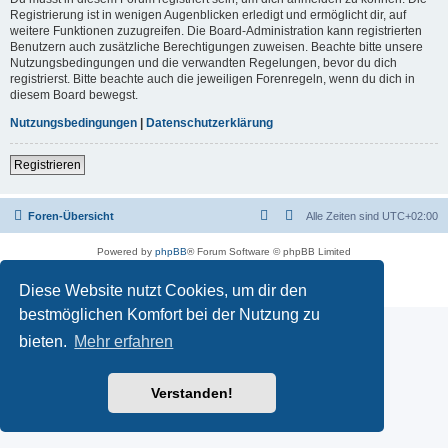
Registrierung ist in wenigen Augenblicken erledigt und ermöglicht dir, auf
weitere Funktionen zuzugreifen. Die Board-Administration kann registrierten
Benutzern auch zusätzliche Berechtigungen zuweisen. Beachte bitte unsere
Nutzungsbedingungen und die verwandten Regelungen, bevor du dich
registrierst. Bitte beachte auch die jeweiligen Forenregeln, wenn du dich in
diesem Board bewegst.
Nutzungsbedingungen
|
Datenschutzerklärung
Registrieren
Foren-Übersicht
Alle Zeiten sind
UTC+02:00
Powered by
phpBB
® Forum Software © phpBB Limited
Deutsche Übersetzung durch
phpBB.de
Datenschutz
|
Nutzungsbedingungen
Diese Website nutzt Cookies, um dir den
bestmöglichen Komfort bei der Nutzung zu
bieten.
Mehr erfahren
Verstanden!