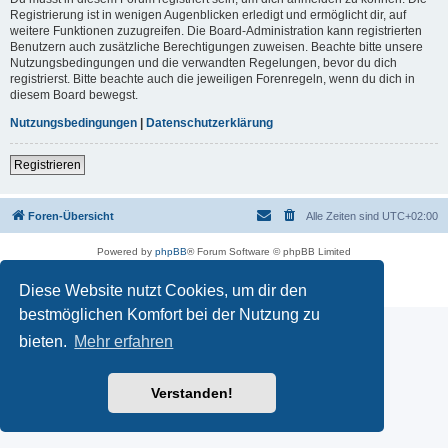
Registrierung ist in wenigen Augenblicken erledigt und ermöglicht dir, auf
weitere Funktionen zuzugreifen. Die Board-Administration kann registrierten
Benutzern auch zusätzliche Berechtigungen zuweisen. Beachte bitte unsere
Nutzungsbedingungen und die verwandten Regelungen, bevor du dich
registrierst. Bitte beachte auch die jeweiligen Forenregeln, wenn du dich in
diesem Board bewegst.
Nutzungsbedingungen
|
Datenschutzerklärung
Registrieren
Foren-Übersicht
Alle Zeiten sind
UTC+02:00
Powered by
phpBB
® Forum Software © phpBB Limited
Deutsche Übersetzung durch
phpBB.de
Datenschutz
|
Nutzungsbedingungen
Diese Website nutzt Cookies, um dir den
bestmöglichen Komfort bei der Nutzung zu
bieten.
Mehr erfahren
Verstanden!