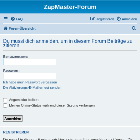
ZapMaster-Forum
FAQ
Registrieren
Anmelden
S
Foren-Übersicht
u
Du musst dich anmelden, um in diesem Forum Beiträge zu
c
zitieren.
h
Benutzername:
e
Passwort:
Ich habe mein Passwort vergessen
Die Aktivierungs-E-Mail erneut senden
Angemeldet bleiben
Meinen Online-Status während dieser Sitzung verbergen
REGISTRIEREN
Du musst in diesem Forum registriert sein, um dich anmelden zu können. Die