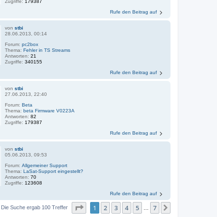
Zugriffe:
179387
Rufe den Beitrag auf
von
stbi
28.06.2013, 00:14
Forum:
pc2box
Thema:
Fehler in TS Streams
Antworten:
21
Zugriffe:
340155
Rufe den Beitrag auf
von
stbi
27.06.2013, 22:40
Forum:
Beta
Thema:
beta Firmware V0223A
Antworten:
82
Zugriffe:
179387
Rufe den Beitrag auf
von
stbi
05.06.2013, 09:53
Forum:
Allgemeiner Support
Thema:
LaSat-Support eingestellt?
Antworten:
70
Zugriffe:
123608
Rufe den Beitrag auf
Seite
1
von
7
1
2
3
4
5
7
Nächste
Die Suche ergab 100 Treffer
…