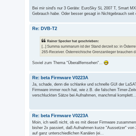
Bei mir sind's nur 3 Geräte: EuroSky SL 2007 T, Smart MX 
Gebrauch habe. Oder besser gesagt in Nichtgebrauch seit 
Re: DVB-T2
Rainer Specker hat geschrieben:
[...] Summa summarum ist der Stand derzeit so: in Österr
265-Receiver. Österreichische Grenzanlieger brauchen d
Soviel zum Thema "Überallfernsehen"...
Re: beta Firmware V0223A
Ja, schade, denn die schlanke und schnelle GUI der LaSAT-R
Firmware immer noch hat, wie z.B. die falschen Timer-Zei
verschluckten Sätze bei Aufnahmen, manchmal komplett..
Re: beta Firmware V0223A
Moin, ich weiß nicht, ob es mit dieser Firmware zusammenhän
bisher 2x passiert, daß Aufnahmen kurze "Aussetzer" von 
auf ganz unterschiedlichen Kanälen (ei...