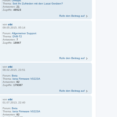
Forum:
Offtopic
Thema:
Seit Ihr Zufrieden mit den Lasat Geräten?
Antworten:
21
Zugriffe:
48523
Rufe den Beitrag auf
von
stbi
09.05.2015, 05:14
Forum:
Allgemeiner Support
Thema:
DVB-T2
Antworten:
7
Zugriffe:
18967
Rufe den Beitrag auf
von
stbi
08.02.2015, 23:51
Forum:
Beta
Thema:
beta Firmware V0223A
Antworten:
82
Zugriffe:
179387
Rufe den Beitrag auf
von
stbi
01.07.2013, 22:40
Forum:
Beta
Thema:
beta Firmware V0223A
Antworten:
82