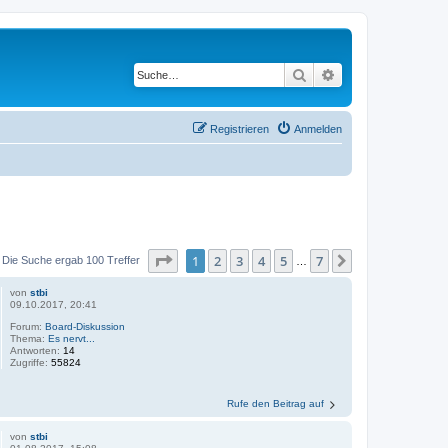
Suche
Erweiterte Suche
Registrieren
Anmelden
Seite
1
von
7
1
2
3
4
5
7
Nächste
Die Suche ergab 100 Treffer
…
von
stbi
09.10.2017, 20:41
Forum:
Board-Diskussion
Thema:
Es nervt...
Antworten:
14
Zugriffe:
55824
Rufe den Beitrag auf
von
stbi