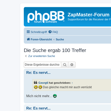
ZapMaster-Forum
Supportforum für die Receiver der 
Schnellzugriff
FAQ
Foren-Übersicht
Suche
Die Suche ergab 100 Treffer
Zur erweiterten Suche
Suche
Erweiterte Suche
Re: Es nervt...
Georg6
hat geschrieben:
↑
Das gleiche macht mir auch verrückt
Mich nicht mehr...
Re: Es nervt...