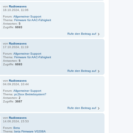
von
Radiowaves
18.10.2024, 11:06
Forum:
Allgemeiner Support
Thema:
Firmware für AAC-Fähigkeit
Antworten:
5
Zugriffe:
6693
Rufe den Beitrag auf
von
Radiowaves
17.10.2024, 11:19
Forum:
Allgemeiner Support
Thema:
Firmware für AAC-Fähigkeit
Antworten:
5
Zugriffe:
6693
Rufe den Beitrag auf
von
Radiowaves
04.09.2024, 10:44
Forum:
Allgemeiner Support
Thema:
pc2box Betriebsystem?
Antworten:
2
Zugriffe:
3687
Rufe den Beitrag auf
von
Radiowaves
14.06.2024, 15:53
Forum:
Beta
Thema:
beta Firmware V0208A