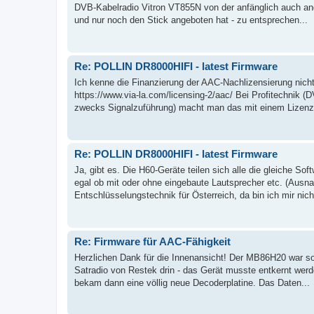
DVB-Kabelradio Vitron VT855N von der anfänglich auch a
und nur noch den Stick angeboten hat - zu entsprechen...
Re: POLLIN DR8000HIFI - latest Firmware
Ich kenne die Finanzierung der AAC-Nachlizensierung nic
https://www.via-la.com/licensing-2/aac/ Bei Profitechnik
zwecks Signalzuführung) macht man das mit einem Lizen
Re: POLLIN DR8000HIFI - latest Firmware
Ja, gibt es. Die H60-Geräte teilen sich alle die gleiche So
egal ob mit oder ohne eingebaute Lautsprecher etc. (Ausn
Entschlüsselungstechnik für Österreich, da bin ich mir nicht
Re: Firmware für AAC-Fähigkeit
Herzlichen Dank für die Innenansicht! Der MB86H20 war so
Satradio von Restek drin - das Gerät musste entkernt werd
bekam dann eine völlig neue Decoderplatine. Das Daten...