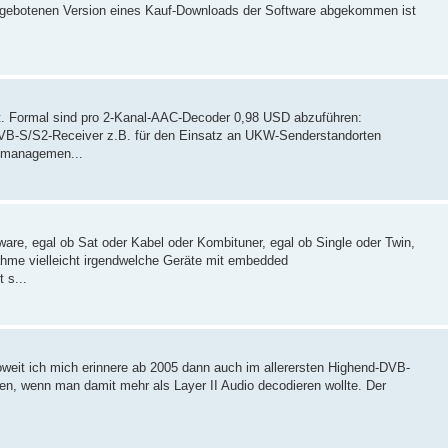
ngebotenen Version eines Kauf-Downloads der Software abgekommen ist
ht. Formal sind pro 2-Kanal-AAC-Decoder 0,98 USD abzuführen:
 (DVB-S/S2-Receiver z.B. für den Einsatz an UKW-Senderstandorten
zmanagemen...
ftware, egal ob Sat oder Kabel oder Kombituner, egal ob Single oder Twin,
ahme vielleicht irgendwelche Geräte mit embedded
 s...
weit ich mich erinnere ab 2005 dann auch im allerersten Highend-DVB-
en, wenn man damit mehr als Layer II Audio decodieren wollte. Der