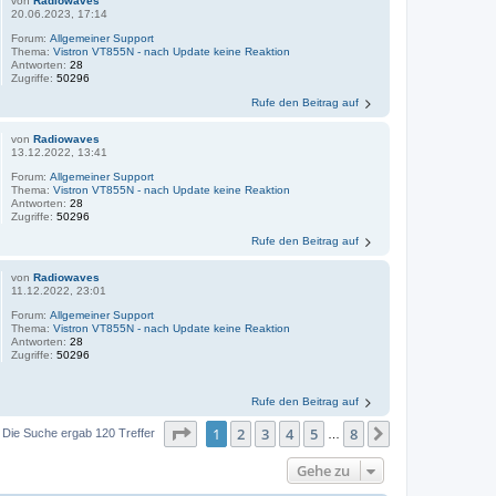
von
Radiowaves
20.06.2023, 17:14
Forum:
Allgemeiner Support
Thema:
Vistron VT855N - nach Update keine Reaktion
Antworten:
28
Zugriffe:
50296
Rufe den Beitrag auf
von
Radiowaves
13.12.2022, 13:41
Forum:
Allgemeiner Support
Thema:
Vistron VT855N - nach Update keine Reaktion
Antworten:
28
Zugriffe:
50296
Rufe den Beitrag auf
von
Radiowaves
11.12.2022, 23:01
Forum:
Allgemeiner Support
Thema:
Vistron VT855N - nach Update keine Reaktion
Antworten:
28
Zugriffe:
50296
Rufe den Beitrag auf
Seite
1
von
8
1
2
3
4
5
8
Nächste
Die Suche ergab 120 Treffer
…
Gehe zu