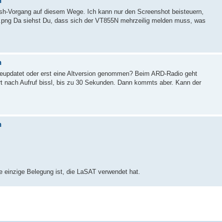
n
ash-Vorgang auf diesem Wege. Ich kann nur den Screenshot beisteuern,
erm.png Da siehst Du, dass sich der VT855N mehrzeilig melden muss, was
n
 geupdatet oder erst eine Altversion genommen? Beim ARD-Radio geht
rt nach Aufruf bissl, bis zu 30 Sekunden. Dann kommts aber. Kann der
n
ie einzige Belegung ist, die LaSAT verwendet hat.