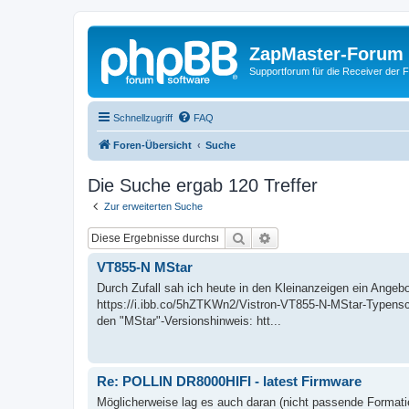
ZapMaster-Forum
Supportforum für die Receiver der 
Schnellzugriff
FAQ
Foren-Übersicht
Suche
Die Suche ergab 120 Treffer
Zur erweiterten Suche
Suche
Erweiterte Suche
VT855-N MStar
Durch Zufall sah ich heute in den Kleinanzeigen ein Angeb
https://i.ibb.co/5hZTKWn2/Vistron-VT855-N-MStar-Typenschil
den "MStar"-Versionshinweis: htt...
Re: POLLIN DR8000HIFI - latest Firmware
Möglicherweise lag es auch daran (nicht passende Format