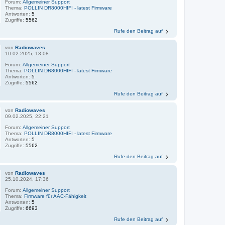
Forum:
Allgemeiner Support
Thema:
POLLIN DR8000HIFI - latest Firmware
Antworten:
5
Zugriffe:
5562
Rufe den Beitrag auf
von
Radiowaves
10.02.2025, 13:08
Forum:
Allgemeiner Support
Thema:
POLLIN DR8000HIFI - latest Firmware
Antworten:
5
Zugriffe:
5562
Rufe den Beitrag auf
von
Radiowaves
09.02.2025, 22:21
Forum:
Allgemeiner Support
Thema:
POLLIN DR8000HIFI - latest Firmware
Antworten:
5
Zugriffe:
5562
Rufe den Beitrag auf
von
Radiowaves
25.10.2024, 17:36
Forum:
Allgemeiner Support
Thema:
Firmware für AAC-Fähigkeit
Antworten:
5
Zugriffe:
6693
Rufe den Beitrag auf