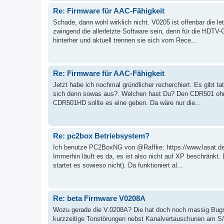
Re: Firmware für AAC-Fähigkeit
Schade, dann wohl wirklich nicht. V0205 ist offenbar die 
zwingend die allerletzte Software sein, denn für die HDTV-
hinterher und aktuell trennen sie sich vom Rece...
Re: Firmware für AAC-Fähigkeit
Jetzt habe ich nochmal gründlicher recherchiert. Es gibt 
sich denn sowas aus?. Welchen hast Du? Den CDR501 ohne
CDR501HD sollte es eine geben. Da wäre nur die...
Re: pc2box Betriebsystem?
Ich benutze PC2BoxNG von @Raffke: https://www.lasat.de/
Immerhin läuft es da, es ist also nicht auf XP beschränkt.
startet es sowieso nicht). Da funktioniert al...
Re: beta Firmware V0208A
Wozu gerade die V.0208A? Die hat doch noch massig Bugs,
kurzzeitige Tonstörungen nebst Kanalvertauschunen am S/P