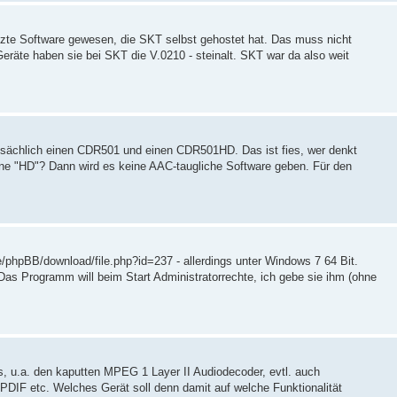
letzte Software gewesen, die SKT selbst gehostet hat. Das muss nicht
Geräte haben sie bei SKT die V.0210 - steinalt. SKT war da also weit
tatsächlich einen CDR501 und einen CDR501HD. Das ist fies, wer denkt
 "HD"? Dann wird es keine AAC-taugliche Software geben. Für den
phpBB/download/file.php?id=237 - allerdings unter Windows 7 64 Bit.
 Das Programm will beim Start Administratorrechte, ich gebe sie ihm (ohne
 u.a. den kaputten MPEG 1 Layer II Audiodecoder, evtl. auch
DIF etc. Welches Gerät soll denn damit auf welche Funktionalität