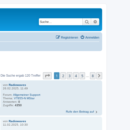
Suche
Erweiterte Suche
Registrieren
Anmelden
Seite
1
von
8
1
2
3
4
5
8
Nächste
Die Suche ergab 120 Treffer
…
von
Radiowaves
26.02.2025, 11:49
Forum:
Allgemeiner Support
Thema:
VT855-N MStar
Antworten:
0
Zugriffe:
4350
Rufe den Beitrag auf
von
Radiowaves
11.02.2025, 10:30