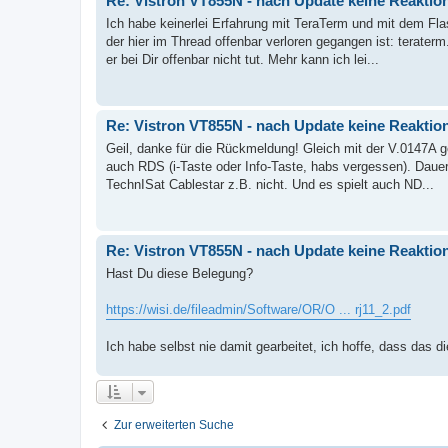
Re: Vistron VT855N - nach Update keine Reaktio
Ich habe keinerlei Erfahrung mit TeraTerm und mit dem Fl
der hier im Thread offenbar verloren gegangen ist: terat
er bei Dir offenbar nicht tut. Mehr kann ich lei...
Re: Vistron VT855N - nach Update keine Reaktio
Geil, danke für die Rückmeldung! Gleich mit der V.0147A
auch RDS (i-Taste oder Info-Taste, habs vergessen). Daue
TechnISat Cablestar z.B. nicht. Und es spielt auch ND...
Re: Vistron VT855N - nach Update keine Reaktio
Hast Du diese Belegung?
https://wisi.de/fileadmin/Software/OR/O ... rj11_2.pdf
Ich habe selbst nie damit gearbeitet, ich hoffe, dass das d
Zur erweiterten Suche