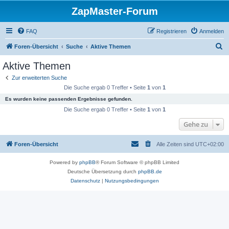
ZapMaster-Forum
FAQ
Registrieren
Anmelden
S
Foren-Übersicht
Suche
Aktive Themen
u
Aktive Themen
c
Zur erweiterten Suche
h
Die Suche ergab 0 Treffer • Seite
1
von
1
e
Es wurden keine passenden Ergebnisse gefunden.
Die Suche ergab 0 Treffer • Seite
1
von
1
Gehe zu
Foren-Übersicht
Alle Zeiten sind
UTC+02:00
Powered by
phpBB
® Forum Software © phpBB Limited
Deutsche Übersetzung durch
phpBB.de
Datenschutz
|
Nutzungsbedingungen