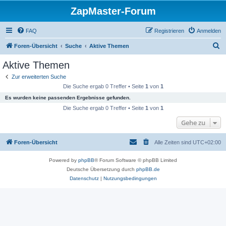
ZapMaster-Forum
FAQ
Registrieren
Anmelden
S
Foren-Übersicht
Suche
Aktive Themen
u
Aktive Themen
c
Zur erweiterten Suche
h
Die Suche ergab 0 Treffer • Seite
1
von
1
e
Es wurden keine passenden Ergebnisse gefunden.
Die Suche ergab 0 Treffer • Seite
1
von
1
Gehe zu
Foren-Übersicht
Alle Zeiten sind
UTC+02:00
Powered by
phpBB
® Forum Software © phpBB Limited
Deutsche Übersetzung durch
phpBB.de
Datenschutz
|
Nutzungsbedingungen