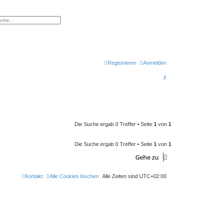
eiterte Suche
Registrieren
Anmelden
S
u
c
h
e
Die Suche ergab 0 Treffer • Seite
1
von
1
Die Suche ergab 0 Treffer • Seite
1
von
1
Gehe zu
Kontakt
Alle Cookies löschen
Alle Zeiten sind
UTC+02:00