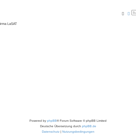
Suche
Erw
Firma LaSAT
Powered by
phpBB
® Forum Software © phpBB Limited
Deutsche Übersetzung durch
phpBB.de
Datenschutz
|
Nutzungsbedingungen