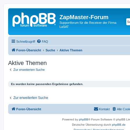
ZapMaster-Forum
Supportforum für die Receiver der Firma
LaSAT
Schnellzugriff
FAQ
Foren-Übersicht
Suche
Aktive Themen
Aktive Themen
Zur erweiterten Suche
Es wurden keine passenden Ergebnisse gefunden.
Zur erweiterten Suche
Foren-Übersicht
Kontakt
Alle Coo
Powered by
phpBB
® Forum Software © phpBB Lim
Deutsche Übersetzung durch
phpBB.de
Datenschutz
|
Nutzungsbedingungen