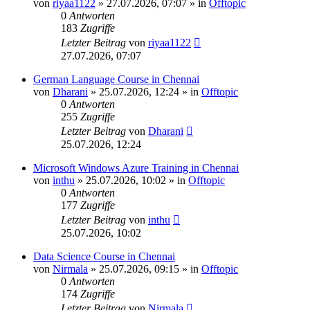
von
riyaa1122
»
27.07.2026, 07:07
» in
Offtopic
0
Antworten
183
Zugriffe
Letzter Beitrag
von
riyaa1122
27.07.2026, 07:07
German Language Course in Chennai
von
Dharani
»
25.07.2026, 12:24
» in
Offtopic
0
Antworten
255
Zugriffe
Letzter Beitrag
von
Dharani
25.07.2026, 12:24
Microsoft Windows Azure Training in Chennai
von
inthu
»
25.07.2026, 10:02
» in
Offtopic
0
Antworten
177
Zugriffe
Letzter Beitrag
von
inthu
25.07.2026, 10:02
Data Science Course in Chennai
von
Nirmala
»
25.07.2026, 09:15
» in
Offtopic
0
Antworten
174
Zugriffe
Letzter Beitrag
von
Nirmala