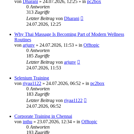
von
Dharani
»
24.07.2026, 12:25
» in
pc2box
0
Antworten
313
Zugriffe
Letzter Beitrag
von
Dharani
24.07.2026, 12:25
Why Thai Massage Is Becoming Part of Modern Wellness
Routines
von
arjunv
»
24.07.2026, 11:53
» in
Offtopic
0
Antworten
185
Zugriffe
Letzter Beitrag
von
arjunv
24.07.2026, 11:53
Selenium Training
von
riyaa1122
»
24.07.2026, 06:52
» in
pc2box
0
Antworten
183
Zugriffe
Letzter Beitrag
von
riyaa1122
24.07.2026, 06:52
Corporate Training in Chennai
von
inthu
»
23.07.2026, 12:34
» in
Offtopic
0
Antworten
193
Zugriffe