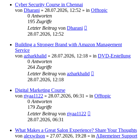
Cyber Security Course in Chennai
von
Dharani
»
28.07.2026, 12:52
» in
Offtopic
0
Antworten
195
Zugriffe
Letzter Beitrag
von
Dharani
28.07.2026, 12:52
Building a Stronger Brand with Amazon Management
Service
von
azharkhalid
»
28.07.2026, 12:18
» in
DVD-Erstellung
0
Antworten
264
Zugriffe
Letzter Beitrag
von
azharkhalid
28.07.2026, 12:18
Digital Marketing Course
von
riyaa1122
»
28.07.2026, 06:31
» in
Offtopic
0
Antworten
179
Zugriffe
Letzter Beitrag
von
riyaa1122
28.07.2026, 06:31
What Makes a Great Salon Experience? Share Your Thoughts
von
alexwilson
»
27.07.2026, 19:28
» in
Allgemeiner Support