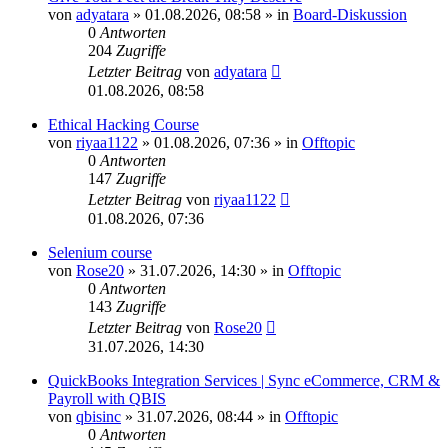
von
adyatara
»
01.08.2026, 08:58
» in
Board-Diskussion
0
Antworten
204
Zugriffe
Letzter Beitrag
von
adyatara
01.08.2026, 08:58
Ethical Hacking Course
von
riyaa1122
»
01.08.2026, 07:36
» in
Offtopic
0
Antworten
147
Zugriffe
Letzter Beitrag
von
riyaa1122
01.08.2026, 07:36
Selenium course
von
Rose20
»
31.07.2026, 14:30
» in
Offtopic
0
Antworten
143
Zugriffe
Letzter Beitrag
von
Rose20
31.07.2026, 14:30
QuickBooks Integration Services | Sync eCommerce, CRM &
Payroll with QBIS
von
qbisinc
»
31.07.2026, 08:44
» in
Offtopic
0
Antworten