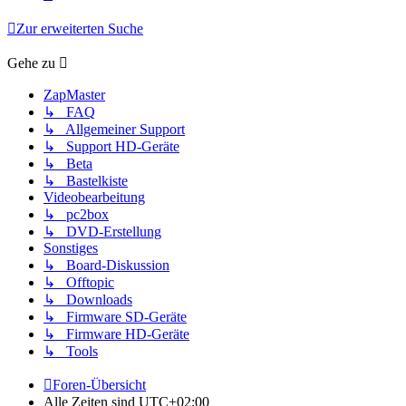
Zur erweiterten Suche
Gehe zu
ZapMaster
↳ FAQ
↳ Allgemeiner Support
↳ Support HD-Geräte
↳ Beta
↳ Bastelkiste
Videobearbeitung
↳ pc2box
↳ DVD-Erstellung
Sonstiges
↳ Board-Diskussion
↳ Offtopic
↳ Downloads
↳ Firmware SD-Geräte
↳ Firmware HD-Geräte
↳ Tools
Foren-Übersicht
Alle Zeiten sind
UTC+02:00