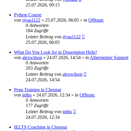
25.07.2026, 09:15
Python Course
von
riyaa1122
»
25.07.2026, 06:05
» in
Offtopic
0
Antworten
184
Zugriffe
Letzter Beitrag
von
riyaa1122
25.07.2026, 06:05
What Do You Look for in Dissertation Help?
von
alexwilson
»
24.07.2026, 14:54
» in
Allgemeiner Support
0
Antworten
203
Zugriffe
Letzter Beitrag
von
alexwilson
24.07.2026, 14:54
Pega Training in Chennai
von
inthu
»
24.07.2026, 12:34
» in
Offtopic
0
Antworten
177
Zugriffe
Letzter Beitrag
von
inthu
24.07.2026, 12:34
IELTS Coaching in Chennai