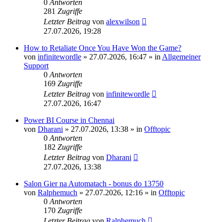
0
Antworten
281
Zugriffe
Letzter Beitrag
von
alexwilson
27.07.2026, 19:28
How to Retaliate Once You Have Won the Game?
von
infinitewordle
»
27.07.2026, 16:47
» in
Allgemeiner
Support
0
Antworten
169
Zugriffe
Letzter Beitrag
von
infinitewordle
27.07.2026, 16:47
Power BI Course in Chennai
von
Dharani
»
27.07.2026, 13:38
» in
Offtopic
0
Antworten
182
Zugriffe
Letzter Beitrag
von
Dharani
27.07.2026, 13:38
Salon Gier na Automatach - bonus do 13750
von
Ralphemuch
»
27.07.2026, 12:16
» in
Offtopic
0
Antworten
170
Zugriffe
Letzter Beitrag
von
Ralphemuch