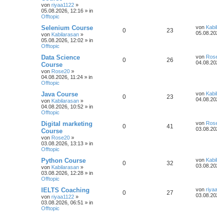
von
riyaa1122
»
05.08.2026, 12:16
» in
Offtopic
Selenium Course
von
Kabi
0
23
05.08.20
von
Kabilarasan
»
05.08.2026, 12:02
» in
Offtopic
Data Science
von
Ros
0
26
04.08.20
Course
von
Rose20
»
04.08.2026, 11:24
» in
Offtopic
Java Course
von
Kabi
0
23
04.08.20
von
Kabilarasan
»
04.08.2026, 10:52
» in
Offtopic
Digital marketing
von
Ros
0
41
03.08.20
Course
von
Rose20
»
03.08.2026, 13:13
» in
Offtopic
Python Course
von
Kabi
0
32
03.08.20
von
Kabilarasan
»
03.08.2026, 12:28
» in
Offtopic
IELTS Coaching
von
riya
0
27
03.08.20
von
riyaa1122
»
03.08.2026, 06:51
» in
Offtopic