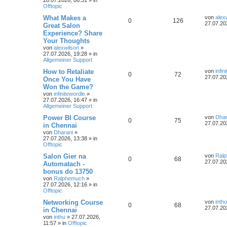
28.07.2026, 06:31
» in
Offtopic
What Makes a
von
alex
0
126
27.07.20
Great Salon
Experience? Share
Your Thoughts
von
alexwilson
»
27.07.2026, 19:28
» in
Allgemeiner Support
How to Retaliate
von
infin
0
72
27.07.20
Once You Have
Won the Game?
von
infinitewordle
»
27.07.2026, 16:47
» in
Allgemeiner Support
Power BI Course
von
Dhar
0
75
27.07.20
in Chennai
von
Dharani
»
27.07.2026, 13:38
» in
Offtopic
Salon Gier na
von
Ral
0
68
27.07.20
Automatach -
bonus do 13750
von
Ralphemuch
»
27.07.2026, 12:16
» in
Offtopic
Networking Course
von
inthu
0
68
27.07.20
in Chennai
von
inthu
»
27.07.2026,
11:57
» in
Offtopic