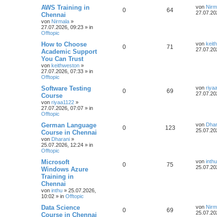
AWS Training in
von
Nirm
0
64
27.07.20
Chennai
von
Nirmala
»
27.07.2026, 09:23
» in
Offtopic
How to Choose
von
keit
0
71
27.07.20
Academic Support
You Can Trust
von
keithweston
»
27.07.2026, 07:33
» in
Offtopic
Software Testing
von
riya
0
69
27.07.20
Course
von
riyaa1122
»
27.07.2026, 07:07
» in
Offtopic
German Language
von
Dhar
0
123
25.07.20
Course in Chennai
von
Dharani
»
25.07.2026, 12:24
» in
Offtopic
Microsoft
von
inthu
0
75
25.07.20
Windows Azure
Training in
Chennai
von
inthu
»
25.07.2026,
10:02
» in
Offtopic
Data Science
von
Nirm
0
69
25.07.20
Course in Chennai