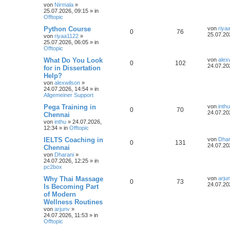
von
Nirmala
»
25.07.2026, 09:15
» in
Offtopic
Python Course
von
riya
0
76
25.07.20
von
riyaa1122
»
25.07.2026, 06:05
» in
Offtopic
What Do You Look
von
alex
0
102
24.07.20
for in Dissertation
Help?
von
alexwilson
»
24.07.2026, 14:54
» in
Allgemeiner Support
Pega Training in
von
inthu
0
70
24.07.20
Chennai
von
inthu
»
24.07.2026,
12:34
» in
Offtopic
IELTS Coaching in
von
Dhar
0
131
24.07.20
Chennai
von
Dharani
»
24.07.2026, 12:25
» in
pc2box
Why Thai Massage
von
arju
0
73
24.07.20
Is Becoming Part
of Modern
Wellness Routines
von
arjunv
»
24.07.2026, 11:53
» in
Offtopic