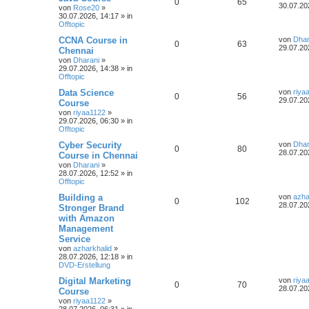
0
65
30.07.20
von
Rose20
»
30.07.2026, 14:17
» in
Offtopic
CCNA Course in
von
Dhar
0
63
29.07.20
Chennai
von
Dharani
»
29.07.2026, 14:38
» in
Offtopic
Data Science
von
riya
0
56
29.07.20
Course
von
riyaa1122
»
29.07.2026, 06:30
» in
Offtopic
Cyber Security
von
Dhar
0
80
28.07.20
Course in Chennai
von
Dharani
»
28.07.2026, 12:52
» in
Offtopic
Building a
von
azha
0
102
28.07.20
Stronger Brand
with Amazon
Management
Service
von
azharkhalid
»
28.07.2026, 12:18
» in
DVD-Erstellung
Digital Marketing
von
riya
0
70
28.07.20
Course
von
riyaa1122
»