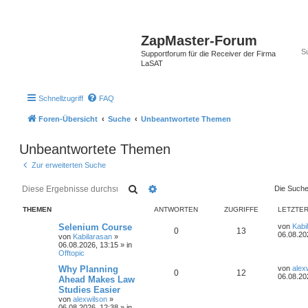
ZapMaster-Forum
Supportforum für die Receiver der Firma
LaSAT
Schnellzugriff
FAQ
Foren-Übersicht
Suche
Unbeantwortete Themen
Unbeantwortete Themen
Zur erweiterten Suche
Suche
Erweiterte Suche
Die Suche
THEMEN
ANTWORTEN
ZUGRIFFE
LETZTER
Selenium Course
von
Kabi
0
13
06.08.20
von
Kabilarasan
»
06.08.2026, 13:15
» in
Offtopic
Why Planning
von
alex
0
12
06.08.20
Ahead Makes Law
Studies Easier
von
alexwilson
»
06.08.2026, 12:38
» in