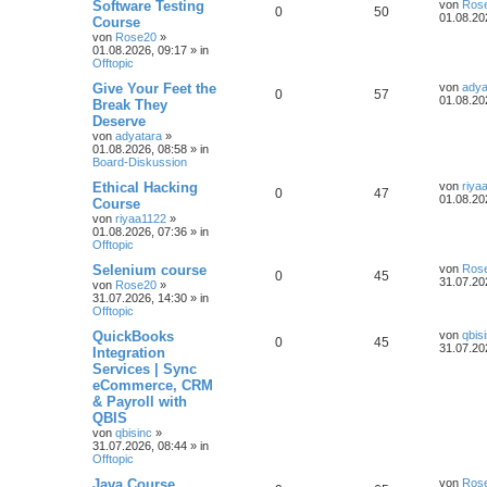
Software Testing
von
Ros
0
50
01.08.20
Course
von
Rose20
»
01.08.2026, 09:17
» in
Offtopic
Give Your Feet the
von
adya
0
57
01.08.20
Break They
Deserve
von
adyatara
»
01.08.2026, 08:58
» in
Board-Diskussion
Ethical Hacking
von
riya
0
47
01.08.20
Course
von
riyaa1122
»
01.08.2026, 07:36
» in
Offtopic
Selenium course
von
Ros
0
45
31.07.20
von
Rose20
»
31.07.2026, 14:30
» in
Offtopic
QuickBooks
von
qbis
0
45
31.07.20
Integration
Services | Sync
eCommerce, CRM
& Payroll with
QBIS
von
qbisinc
»
31.07.2026, 08:44
» in
Offtopic
Java Course
von
Ros