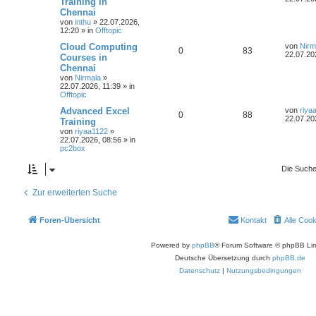
Training in
Chennai
von
inthu
»
22.07.2026,
12:20
» in
Offtopic
Cloud Computing
von
Nirm
0
83
22.07.20
Courses in
Chennai
von
Nirmala
»
22.07.2026, 11:39
» in
Offtopic
Advanced Excel
von
riya
0
88
22.07.20
Training
von
riyaa1122
»
22.07.2026, 08:56
» in
pc2box
Die Suche
Zur erweiterten Suche
Foren-Übersicht
Kontakt
Alle Coo
Powered by
phpBB
® Forum Software © phpBB Lim
Deutsche Übersetzung durch
phpBB.de
Datenschutz
|
Nutzungsbedingungen