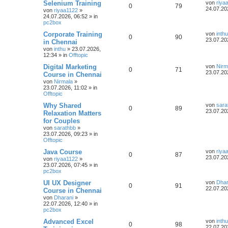
Selenium Training
von
riya
0
79
24.07.20
von
riyaa1122
»
24.07.2026, 06:52
» in
pc2box
Corporate Training
von
inthu
0
90
23.07.20
in Chennai
von
inthu
»
23.07.2026,
12:34
» in
Offtopic
Digital Marketing
von
Nirm
0
71
23.07.20
Course in Chennai
von
Nirmala
»
23.07.2026, 11:02
» in
Offtopic
Why Shared
von
sara
0
89
23.07.20
Relaxation Matters
for Couples
von
sarathbb
»
23.07.2026, 09:23
» in
Offtopic
Java Course
von
riya
0
87
23.07.20
von
riyaa1122
»
23.07.2026, 07:45
» in
pc2box
UI UX Designer
von
Dhar
0
91
22.07.20
Course in Chennai
von
Dharani
»
22.07.2026, 12:40
» in
pc2box
Advanced Excel
von
inthu
0
98
22.07.20