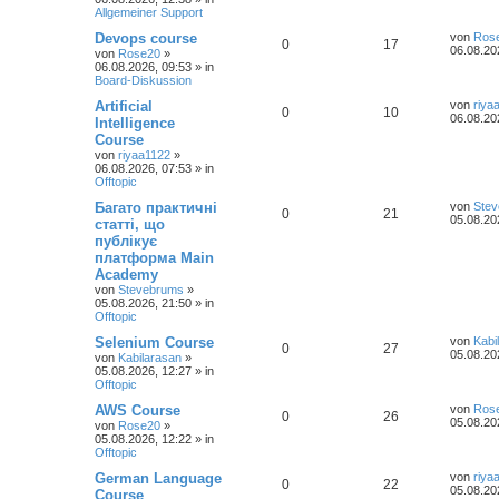
Allgemeiner Support
Devops course
von
Ros
0
17
06.08.20
von
Rose20
»
06.08.2026, 09:53
» in
Board-Diskussion
Artificial
von
riya
0
10
06.08.20
Intelligence
Course
von
riyaa1122
»
06.08.2026, 07:53
» in
Offtopic
Багато практичні
von
Ste
0
21
05.08.20
статті, що
публікує
платформа Main
Academy
von
Stevebrums
»
05.08.2026, 21:50
» in
Offtopic
Selenium Course
von
Kabi
0
27
05.08.20
von
Kabilarasan
»
05.08.2026, 12:27
» in
Offtopic
AWS Course
von
Ros
0
26
05.08.20
von
Rose20
»
05.08.2026, 12:22
» in
Offtopic
German Language
von
riya
0
22
05.08.20
Course