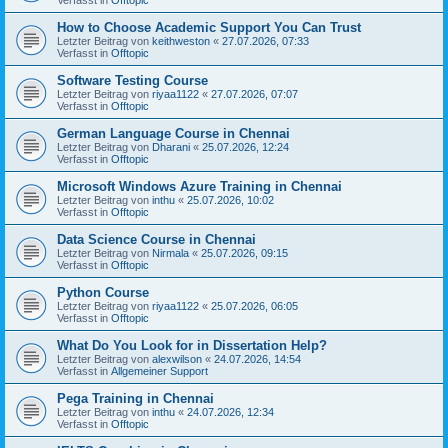
How to Choose Academic Support You Can Trust
Letzter Beitrag von
keithweston
«
27.07.2026, 07:33
Verfasst in
Offtopic
Software Testing Course
Letzter Beitrag von
riyaa1122
«
27.07.2026, 07:07
Verfasst in
Offtopic
German Language Course in Chennai
Letzter Beitrag von
Dharani
«
25.07.2026, 12:24
Verfasst in
Offtopic
Microsoft Windows Azure Training in Chennai
Letzter Beitrag von
inthu
«
25.07.2026, 10:02
Verfasst in
Offtopic
Data Science Course in Chennai
Letzter Beitrag von
Nirmala
«
25.07.2026, 09:15
Verfasst in
Offtopic
Python Course
Letzter Beitrag von
riyaa1122
«
25.07.2026, 06:05
Verfasst in
Offtopic
What Do You Look for in Dissertation Help?
Letzter Beitrag von
alexwilson
«
24.07.2026, 14:54
Verfasst in
Allgemeiner Support
Pega Training in Chennai
Letzter Beitrag von
inthu
«
24.07.2026, 12:34
Verfasst in
Offtopic