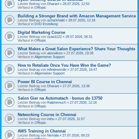
Letzter Beitrag von
Dharani
«
28.07.2026, 12:52
Verfasst in
Offtopic
Building a Stronger Brand with Amazon Management Service
Letzter Beitrag von
azharkhalid
«
28.07.2026, 12:18
Verfasst in
DVD-Erstellung
Digital Marketing Course
Letzter Beitrag von
riyaa1122
«
28.07.2026, 06:31
Verfasst in
Offtopic
What Makes a Great Salon Experience? Share Your Thoughts
Letzter Beitrag von
alexwilson
«
27.07.2026, 19:28
Verfasst in
Allgemeiner Support
How to Retaliate Once You Have Won the Game?
Letzter Beitrag von
infinitewordle
«
27.07.2026, 16:47
Verfasst in
Allgemeiner Support
Power BI Course in Chennai
Letzter Beitrag von
Dharani
«
27.07.2026, 13:38
Verfasst in
Offtopic
Salon Gier na Automatach - bonus do 13750
Letzter Beitrag von
Ralphemuch
«
27.07.2026, 12:16
Verfasst in
Offtopic
Networking Course in Chennai
Letzter Beitrag von
inthu
«
27.07.2026, 11:57
Verfasst in
Offtopic
AWS Training in Chennai
Letzter Beitrag von
Nirmala
«
27.07.2026, 09:23
Verfasst in
Offtopic