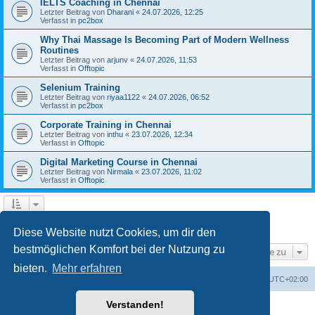
IELTS Coaching in Chennai
Letzter Beitrag von
Dharani
«
24.07.2026, 12:25
Verfasst in
pc2box
Why Thai Massage Is Becoming Part of Modern Wellness
Routines
Letzter Beitrag von
arjunv
«
24.07.2026, 11:53
Verfasst in
Offtopic
Selenium Training
Letzter Beitrag von
riyaa1122
«
24.07.2026, 06:52
Verfasst in
pc2box
Corporate Training in Chennai
Letzter Beitrag von
inthu
«
23.07.2026, 12:34
Verfasst in
Offtopic
Digital Marketing Course in Chennai
Letzter Beitrag von
Nirmala
«
23.07.2026, 11:02
Verfasst in
Offtopic
1
2
3
4
5
Nächste
Die Suche ergab 205 Treffer
Diese Website nutzt Cookies, um dir den
bestmöglichen Komfort bei der Nutzung zu
Gehe zu
bieten.
Mehr erfahren
Foren-Übersicht
Alle Zeiten sind
UTC+02:00
Verstanden!
Powered by
phpBB
® Forum Software © phpBB Limited