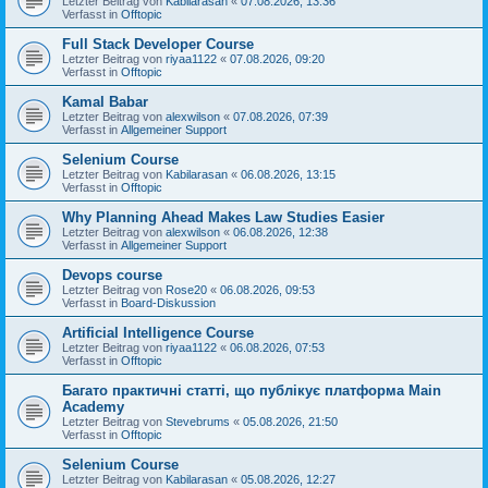
Letzter Beitrag von
Kabilarasan
«
07.08.2026, 13:36
Verfasst in
Offtopic
Full Stack Developer Course
Letzter Beitrag von
riyaa1122
«
07.08.2026, 09:20
Verfasst in
Offtopic
Kamal Babar
Letzter Beitrag von
alexwilson
«
07.08.2026, 07:39
Verfasst in
Allgemeiner Support
Selenium Course
Letzter Beitrag von
Kabilarasan
«
06.08.2026, 13:15
Verfasst in
Offtopic
Why Planning Ahead Makes Law Studies Easier
Letzter Beitrag von
alexwilson
«
06.08.2026, 12:38
Verfasst in
Allgemeiner Support
Devops course
Letzter Beitrag von
Rose20
«
06.08.2026, 09:53
Verfasst in
Board-Diskussion
Artificial Intelligence Course
Letzter Beitrag von
riyaa1122
«
06.08.2026, 07:53
Verfasst in
Offtopic
Багато практичні статті, що публікує платформа Main
Academy
Letzter Beitrag von
Stevebrums
«
05.08.2026, 21:50
Verfasst in
Offtopic
Selenium Course
Letzter Beitrag von
Kabilarasan
«
05.08.2026, 12:27