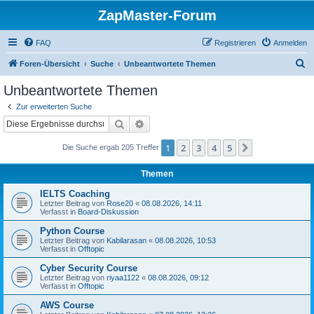
ZapMaster-Forum
FAQ
Registrieren
Anmelden
S
Foren-Übersicht
Suche
Unbeantwortete Themen
u
Unbeantwortete Themen
c
Zur erweiterten Suche
h
Suche
Erweiterte Suche
e
1
2
3
4
5
Nächste
Die Suche ergab 205 Treffer
Themen
IELTS Coaching
Letzter Beitrag von
Rose20
«
08.08.2026, 14:11
Verfasst in
Board-Diskussion
Python Course
Letzter Beitrag von
Kabilarasan
«
08.08.2026, 10:53
Verfasst in
Offtopic
Cyber Security Course
Letzter Beitrag von
riyaa1122
«
08.08.2026, 09:12
Verfasst in
Offtopic
AWS Course