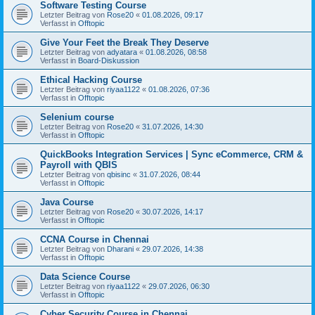
Software Testing Course
Letzter Beitrag von
Rose20
«
01.08.2026, 09:17
Verfasst in
Offtopic
Give Your Feet the Break They Deserve
Letzter Beitrag von
adyatara
«
01.08.2026, 08:58
Verfasst in
Board-Diskussion
Ethical Hacking Course
Letzter Beitrag von
riyaa1122
«
01.08.2026, 07:36
Verfasst in
Offtopic
Selenium course
Letzter Beitrag von
Rose20
«
31.07.2026, 14:30
Verfasst in
Offtopic
QuickBooks Integration Services | Sync eCommerce, CRM &
Payroll with QBIS
Letzter Beitrag von
qbisinc
«
31.07.2026, 08:44
Verfasst in
Offtopic
Java Course
Letzter Beitrag von
Rose20
«
30.07.2026, 14:17
Verfasst in
Offtopic
CCNA Course in Chennai
Letzter Beitrag von
Dharani
«
29.07.2026, 14:38
Verfasst in
Offtopic
Data Science Course
Letzter Beitrag von
riyaa1122
«
29.07.2026, 06:30
Verfasst in
Offtopic
Cyber Security Course in Chennai