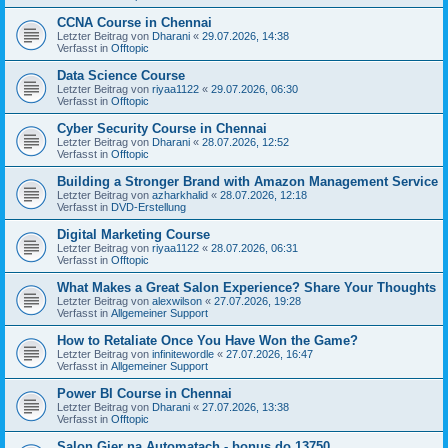
CCNA Course in Chennai
Letzter Beitrag von
Dharani
«
29.07.2026, 14:38
Verfasst in
Offtopic
Data Science Course
Letzter Beitrag von
riyaa1122
«
29.07.2026, 06:30
Verfasst in
Offtopic
Cyber Security Course in Chennai
Letzter Beitrag von
Dharani
«
28.07.2026, 12:52
Verfasst in
Offtopic
Building a Stronger Brand with Amazon Management Service
Letzter Beitrag von
azharkhalid
«
28.07.2026, 12:18
Verfasst in
DVD-Erstellung
Digital Marketing Course
Letzter Beitrag von
riyaa1122
«
28.07.2026, 06:31
Verfasst in
Offtopic
What Makes a Great Salon Experience? Share Your Thoughts
Letzter Beitrag von
alexwilson
«
27.07.2026, 19:28
Verfasst in
Allgemeiner Support
How to Retaliate Once You Have Won the Game?
Letzter Beitrag von
infinitewordle
«
27.07.2026, 16:47
Verfasst in
Allgemeiner Support
Power BI Course in Chennai
Letzter Beitrag von
Dharani
«
27.07.2026, 13:38
Verfasst in
Offtopic
Salon Gier na Automatach - bonus do 13750