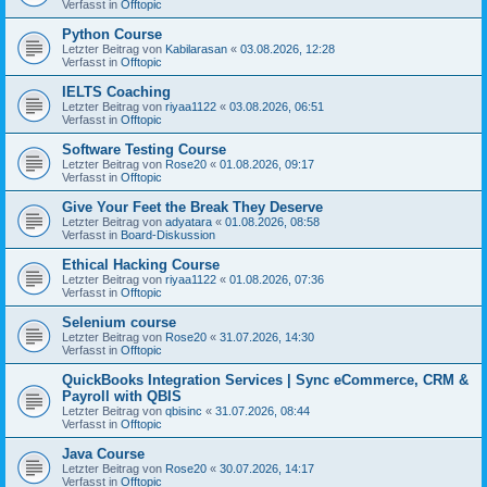
Verfasst in
Offtopic
Python Course
Letzter Beitrag von
Kabilarasan
«
03.08.2026, 12:28
Verfasst in
Offtopic
IELTS Coaching
Letzter Beitrag von
riyaa1122
«
03.08.2026, 06:51
Verfasst in
Offtopic
Software Testing Course
Letzter Beitrag von
Rose20
«
01.08.2026, 09:17
Verfasst in
Offtopic
Give Your Feet the Break They Deserve
Letzter Beitrag von
adyatara
«
01.08.2026, 08:58
Verfasst in
Board-Diskussion
Ethical Hacking Course
Letzter Beitrag von
riyaa1122
«
01.08.2026, 07:36
Verfasst in
Offtopic
Selenium course
Letzter Beitrag von
Rose20
«
31.07.2026, 14:30
Verfasst in
Offtopic
QuickBooks Integration Services | Sync eCommerce, CRM &
Payroll with QBIS
Letzter Beitrag von
qbisinc
«
31.07.2026, 08:44
Verfasst in
Offtopic
Java Course
Letzter Beitrag von
Rose20
«
30.07.2026, 14:17
Verfasst in
Offtopic