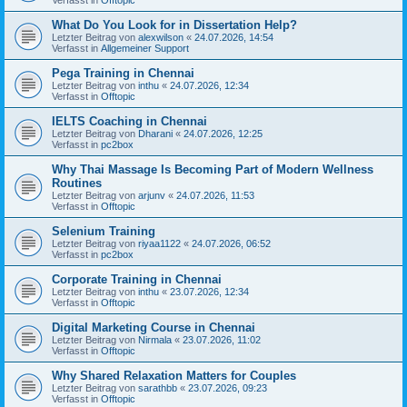
What Do You Look for in Dissertation Help?
Letzter Beitrag von
alexwilson
«
24.07.2026, 14:54
Verfasst in
Allgemeiner Support
Pega Training in Chennai
Letzter Beitrag von
inthu
«
24.07.2026, 12:34
Verfasst in
Offtopic
IELTS Coaching in Chennai
Letzter Beitrag von
Dharani
«
24.07.2026, 12:25
Verfasst in
pc2box
Why Thai Massage Is Becoming Part of Modern Wellness
Routines
Letzter Beitrag von
arjunv
«
24.07.2026, 11:53
Verfasst in
Offtopic
Selenium Training
Letzter Beitrag von
riyaa1122
«
24.07.2026, 06:52
Verfasst in
pc2box
Corporate Training in Chennai
Letzter Beitrag von
inthu
«
23.07.2026, 12:34
Verfasst in
Offtopic
Digital Marketing Course in Chennai
Letzter Beitrag von
Nirmala
«
23.07.2026, 11:02
Verfasst in
Offtopic
Why Shared Relaxation Matters for Couples
Letzter Beitrag von
sarathbb
«
23.07.2026, 09:23
Verfasst in
Offtopic