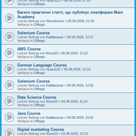
Letzter Beitrag von
riyaa1122
«
06.08.2026, 07:53
Verfasst in
Offtopic
Багато практичні статті, що публікує платформа Main
Academy
Letzter Beitrag von
Stevebrums
«
05.08.2026, 21:50
Verfasst in
Offtopic
Selenium Course
Letzter Beitrag von
Kabilarasan
«
05.08.2026, 12:27
Verfasst in
Offtopic
AWS Course
Letzter Beitrag von
Rose20
«
05.08.2026, 12:22
Verfasst in
Offtopic
German Language Course
Letzter Beitrag von
riyaa1122
«
05.08.2026, 12:16
Verfasst in
Offtopic
Selenium Course
Letzter Beitrag von
Kabilarasan
«
05.08.2026, 12:02
Verfasst in
Offtopic
Data Science Course
Letzter Beitrag von
Rose20
«
04.08.2026, 11:24
Verfasst in
Offtopic
Java Course
Letzter Beitrag von
Kabilarasan
«
04.08.2026, 10:52
Verfasst in
Offtopic
Digital marketing Course
Letzter Beitrag von
Rose20
«
03.08.2026, 13:13