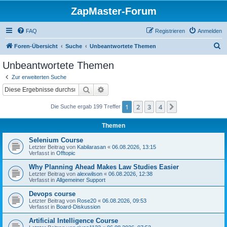
ZapMaster-Forum
FAQ
Registrieren
Anmelden
S
Foren-Übersicht
Suche
Unbeantwortete Themen
u
Unbeantwortete Themen
c
Zur erweiterten Suche
h
Suche
Erweiterte Suche
e
1
2
3
4
Nächste
Die Suche ergab 199 Treffer
Themen
Selenium Course
Letzter Beitrag von
Kabilarasan
«
06.08.2026, 13:15
Verfasst in
Offtopic
Why Planning Ahead Makes Law Studies Easier
Letzter Beitrag von
alexwilson
«
06.08.2026, 12:38
Verfasst in
Allgemeiner Support
Devops course
Letzter Beitrag von
Rose20
«
06.08.2026, 09:53
Verfasst in
Board-Diskussion
Artificial Intelligence Course