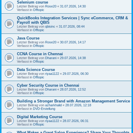
Selenium course
Letzter Beitrag von
Rose20
«
31.07.2026, 14:30
Verfasst in
Offtopic
QuickBooks Integration Services | Sync eCommerce, CRM &
Payroll with QBIS
Letzter Beitrag von
qbisinc
«
31.07.2026, 08:44
Verfasst in
Offtopic
Java Course
Letzter Beitrag von
Rose20
«
30.07.2026, 14:17
Verfasst in
Offtopic
CCNA Course in Chennai
Letzter Beitrag von
Dharani
«
29.07.2026, 14:38
Verfasst in
Offtopic
Data Science Course
Letzter Beitrag von
riyaa1122
«
29.07.2026, 06:30
Verfasst in
Offtopic
Cyber Security Course in Chennai
Letzter Beitrag von
Dharani
«
28.07.2026, 12:52
Verfasst in
Offtopic
Building a Stronger Brand with Amazon Management Service
Letzter Beitrag von
azharkhalid
«
28.07.2026, 12:18
Verfasst in
DVD-Erstellung
Digital Marketing Course
Letzter Beitrag von
riyaa1122
«
28.07.2026, 06:31
Verfasst in
Offtopic
What Makes a Great Salon Experience? Share Your Thoughts