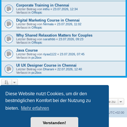
Corporate Training in Chennai
Letzter Beitrag von
inthu
«
23.07.2026, 12:34
Verfasst in
Offtopic
Digital Marketing Course in Chennai
Letzter Beitrag von
Nirmala
«
23.07.2026, 11:02
Verfasst in
Offtopic
Why Shared Relaxation Matters for Couples
Letzter Beitrag von
sarathbb
«
23.07.2026, 09:23
Verfasst in
Offtopic
Java Course
Letzter Beitrag von
riyaa1122
«
23.07.2026, 07:45
Verfasst in
pc2box
UI UX Designer Course in Chennai
Letzter Beitrag von
Dharani
«
22.07.2026, 12:40
Verfasst in
pc2box
1
2
3
4
5
Nächste
Die Suche ergab 202 Treffer
Diese Website nutzt Cookies, um dir den
bestmöglichen Komfort bei der Nutzung zu
Gehe zu
bieten.
Mehr erfahren
Foren-Übersicht
Alle Zeiten sind
UTC+02:00
Verstanden!
Powered by
phpBB
® Forum Software © phpBB Limited