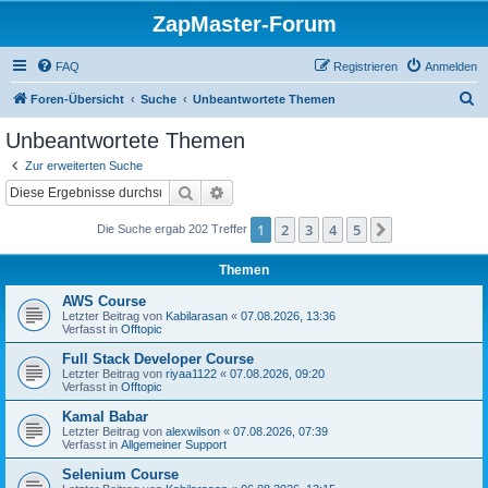
ZapMaster-Forum
FAQ
Registrieren
Anmelden
S
Foren-Übersicht
Suche
Unbeantwortete Themen
u
Unbeantwortete Themen
c
Zur erweiterten Suche
h
Suche
Erweiterte Suche
e
1
2
3
4
5
Nächste
Die Suche ergab 202 Treffer
Themen
AWS Course
Letzter Beitrag von
Kabilarasan
«
07.08.2026, 13:36
Verfasst in
Offtopic
Full Stack Developer Course
Letzter Beitrag von
riyaa1122
«
07.08.2026, 09:20
Verfasst in
Offtopic
Kamal Babar
Letzter Beitrag von
alexwilson
«
07.08.2026, 07:39
Verfasst in
Allgemeiner Support
Selenium Course