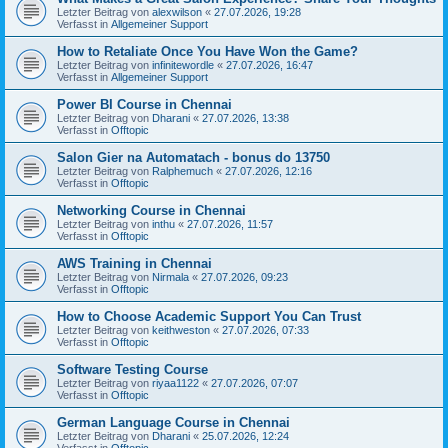
Letzter Beitrag von
alexwilson
«
27.07.2026, 19:28
Verfasst in
Allgemeiner Support
How to Retaliate Once You Have Won the Game?
Letzter Beitrag von
infinitewordle
«
27.07.2026, 16:47
Verfasst in
Allgemeiner Support
Power BI Course in Chennai
Letzter Beitrag von
Dharani
«
27.07.2026, 13:38
Verfasst in
Offtopic
Salon Gier na Automatach - bonus do 13750
Letzter Beitrag von
Ralphemuch
«
27.07.2026, 12:16
Verfasst in
Offtopic
Networking Course in Chennai
Letzter Beitrag von
inthu
«
27.07.2026, 11:57
Verfasst in
Offtopic
AWS Training in Chennai
Letzter Beitrag von
Nirmala
«
27.07.2026, 09:23
Verfasst in
Offtopic
How to Choose Academic Support You Can Trust
Letzter Beitrag von
keithweston
«
27.07.2026, 07:33
Verfasst in
Offtopic
Software Testing Course
Letzter Beitrag von
riyaa1122
«
27.07.2026, 07:07
Verfasst in
Offtopic
German Language Course in Chennai
Letzter Beitrag von
Dharani
«
25.07.2026, 12:24
Verfasst in
Offtopic