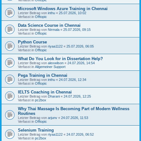
Microsoft Windows Azure Training in Chennai
Letzter Beitrag von
inthu
«
25.07.2026, 10:02
Verfasst in
Offtopic
Data Science Course in Chennai
Letzter Beitrag von
Nirmala
«
25.07.2026, 09:15
Verfasst in
Offtopic
Python Course
Letzter Beitrag von
riyaa1122
«
25.07.2026, 06:05
Verfasst in
Offtopic
What Do You Look for in Dissertation Help?
Letzter Beitrag von
alexwilson
«
24.07.2026, 14:54
Verfasst in
Allgemeiner Support
Pega Training in Chennai
Letzter Beitrag von
inthu
«
24.07.2026, 12:34
Verfasst in
Offtopic
IELTS Coaching in Chennai
Letzter Beitrag von
Dharani
«
24.07.2026, 12:25
Verfasst in
pc2box
Why Thai Massage Is Becoming Part of Modern Wellness
Routines
Letzter Beitrag von
arjunv
«
24.07.2026, 11:53
Verfasst in
Offtopic
Selenium Training
Letzter Beitrag von
riyaa1122
«
24.07.2026, 06:52
Verfasst in
pc2box