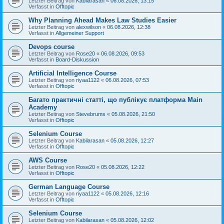
Letzter Beitrag von
Kabilarasan
«
06.08.2026, 13:15
Verfasst in
Offtopic
Why Planning Ahead Makes Law Studies Easier
Letzter Beitrag von
alexwilson
«
06.08.2026, 12:38
Verfasst in
Allgemeiner Support
Devops course
Letzter Beitrag von
Rose20
«
06.08.2026, 09:53
Verfasst in
Board-Diskussion
Artificial Intelligence Course
Letzter Beitrag von
riyaa1122
«
06.08.2026, 07:53
Verfasst in
Offtopic
Багато практичні статті, що публікує платформа Main
Academy
Letzter Beitrag von
Stevebrums
«
05.08.2026, 21:50
Verfasst in
Offtopic
Selenium Course
Letzter Beitrag von
Kabilarasan
«
05.08.2026, 12:27
Verfasst in
Offtopic
AWS Course
Letzter Beitrag von
Rose20
«
05.08.2026, 12:22
Verfasst in
Offtopic
German Language Course
Letzter Beitrag von
riyaa1122
«
05.08.2026, 12:16
Verfasst in
Offtopic
Selenium Course
Letzter Beitrag von
Kabilarasan
«
05.08.2026, 12:02