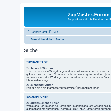
ZapMaster-Forum
Supportforum für die Receiver der 
Schnellzugriff
FAQ
Foren-Übersicht
Suche
Suche
SUCHANFRAGE
Suche nach Wörtern:
Setze ein
+
vor ein Wort, das gefunden werden muss und ein
-
vor ein 
gefunden werden darf. Verwende mehrere Wörter getrennt durch
|
inne
wenn nur eines der Wörter gefunden werden muss. Benutze ein * als Pla
Übereinstimmungen.
Zu suchender Autor:
Benutze ein * als Platzhalter für teilweise Übereinstimmungen.
SUCHOPTIONEN
Zu durchsuchende Foren:
Wähle das Forum oder die Foren aus, in denen gesucht werden soll. 
automatisch mit durchsucht, sofern du die Option „Unterforen durchsu