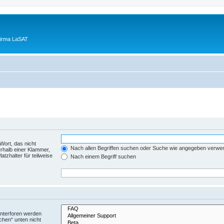
Firma LaSAT
Wort, das nicht
Nach allen Begriffen suchen oder Suche wie angegeben verwe
rhalb einer Klammer,
tzhalter für teilweise
Nach einem Begriff suchen
Unterforen werden
chen“ unten nicht