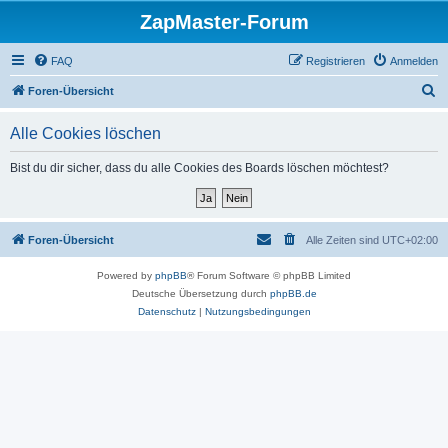
ZapMaster-Forum
FAQ
Registrieren
Anmelden
S
Foren-Übersicht
u
Alle Cookies löschen
c
h
Bist du dir sicher, dass du alle Cookies des Boards löschen möchtest?
e
Foren-Übersicht
Alle Zeiten sind
UTC+02:00
Powered by
phpBB
® Forum Software © phpBB Limited
Deutsche Übersetzung durch
phpBB.de
Datenschutz
|
Nutzungsbedingungen