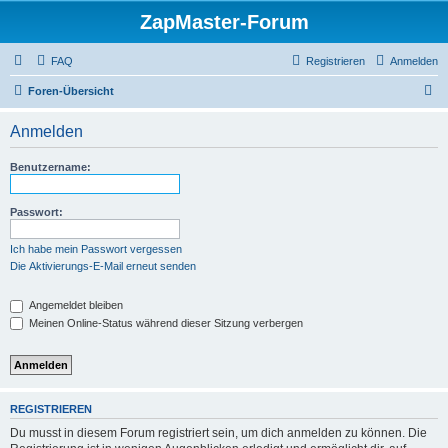
ZapMaster-Forum
FAQ
Registrieren
Anmelden
S
Foren-Übersicht
u
Anmelden
c
h
Benutzername:
e
Passwort:
Ich habe mein Passwort vergessen
Die Aktivierungs-E-Mail erneut senden
Angemeldet bleiben
Meinen Online-Status während dieser Sitzung verbergen
REGISTRIEREN
Du musst in diesem Forum registriert sein, um dich anmelden zu können. Die