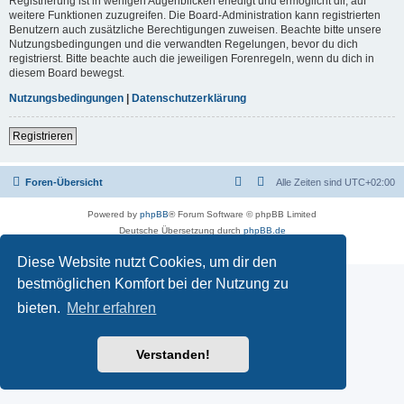
Registrierung ist in wenigen Augenblicken erledigt und ermöglicht dir, auf
weitere Funktionen zuzugreifen. Die Board-Administration kann registrierten
Benutzern auch zusätzliche Berechtigungen zuweisen. Beachte bitte unsere
Nutzungsbedingungen und die verwandten Regelungen, bevor du dich
registrierst. Bitte beachte auch die jeweiligen Forenregeln, wenn du dich in
diesem Board bewegst.
Nutzungsbedingungen
|
Datenschutzerklärung
Registrieren
Foren-Übersicht
Alle Zeiten sind
UTC+02:00
Powered by
phpBB
® Forum Software © phpBB Limited
Deutsche Übersetzung durch
phpBB.de
Datenschutz
|
Nutzungsbedingungen
Diese Website nutzt Cookies, um dir den
bestmöglichen Komfort bei der Nutzung zu
bieten.
Mehr erfahren
Verstanden!