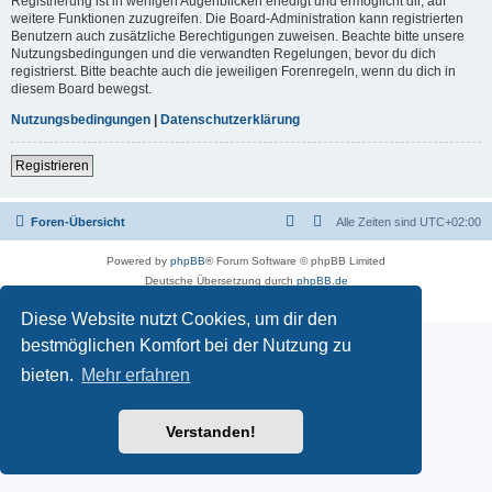
Registrierung ist in wenigen Augenblicken erledigt und ermöglicht dir, auf
weitere Funktionen zuzugreifen. Die Board-Administration kann registrierten
Benutzern auch zusätzliche Berechtigungen zuweisen. Beachte bitte unsere
Nutzungsbedingungen und die verwandten Regelungen, bevor du dich
registrierst. Bitte beachte auch die jeweiligen Forenregeln, wenn du dich in
diesem Board bewegst.
Nutzungsbedingungen
|
Datenschutzerklärung
Registrieren
Foren-Übersicht
Alle Zeiten sind
UTC+02:00
Powered by
phpBB
® Forum Software © phpBB Limited
Deutsche Übersetzung durch
phpBB.de
Datenschutz
|
Nutzungsbedingungen
Diese Website nutzt Cookies, um dir den
bestmöglichen Komfort bei der Nutzung zu
bieten.
Mehr erfahren
Verstanden!