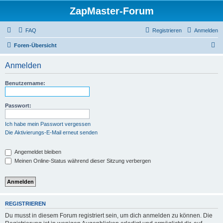
ZapMaster-Forum
FAQ
Registrieren
Anmelden
S
Foren-Übersicht
u
Anmelden
c
h
Benutzername:
e
Passwort:
Ich habe mein Passwort vergessen
Die Aktivierungs-E-Mail erneut senden
Angemeldet bleiben
Meinen Online-Status während dieser Sitzung verbergen
REGISTRIEREN
Du musst in diesem Forum registriert sein, um dich anmelden zu können. Die