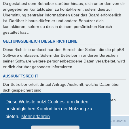
Du gestattest dem Betreiber darüber hinaus, dich unter den von dir
angegebenen Kontaktdaten zu kontaktieren, sofern dies zur
Übermittlung zentraler Informationen über das Board erforderlich
ist. Darüber hinaus dürfen er und andere Benutzer dich
kontaktieren, sofern du dies in deinem persönlichen Bereich
gestattet hast.
GELTUNGSBEREICH DIESER RICHTLINIE
Diese Richtlinie umfasst nur den Bereich der Seiten, die die phpBB-
Software umfassen. Sofern der Betreiber in anderen Bereichen
seiner Software weitere personenbezogene Daten verarbeitet, wird
er dich darüber gesondert informieren.
AUSKUNFTSRECHT
Der Betreiber erteilt dir auf Anfrage Auskunft, welche Daten über
dich gespeichert sind.
Du kannst jederzeit die Löschung bzw. Sperrung deiner Daten
Diese Website nutzt Cookies, um dir den
verlangen. Kontaktiere hierzu bitte den Betreiber.
bestmöglichen Komfort bei der Nutzung zu
bieten.
Mehr erfahren
Foren-Übersicht
Alle Zeiten sind
UTC+02:00