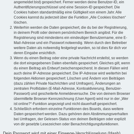
angemeldet bist) gespeichert. Ferner werden deine Benutzer-ID, ein
Authentifizierungsschlüssel und eine Session-ID gespeichert. Die
Cookies haben standardmäßig eine Gültigkeit von einem Jahr. Alle
Cookies kannst du jederzeit über die Funktion „Alle Cookies löschen“
löschen.
Weiterhin werden die Daten gespeichert, die du bei der Registrierung,
in deinem Profil oder deinem persönlichem Bereich angibst. Für die
Registrierung sind mindestens ein eindeutiger Benutzername, eine E-
Mail-Adresse und ein Passwort notwendig. Wenn durch den Betreiber
weitere Daten als notwendig festgelegt wurden, so ist dies für dich vor
deren Eingabe ersichtlich.
Wenn du einen Beitrag oder eine private Nachricht erstellst, so werden
die dort eingegebenen Daten ebenfalls gespeichert. Gleiches gilt, wenn
du einen Beitrag als Entwurf zwischenspeicherst. In diesen Fällen wird
auch deine IP-Adresse gespeichert. Die IP-Adresse wird weiterhin bei
folgenden Aktionen gespeichert: Löschen und Ändern von Beiträgen
(dazu zählen Private Nachrichten und Umfragen), Änderungen an
zentralen Profildaten (E-Mail-Adresse, Kontoaktivierung, Benutzer-
Passwort) und gescheiterte Anmeldeversuche. Die von deinem Browser
übermittelte Browser-Kennzeichnung (User Agent) wird nur in der „Wer
ist online?“-Funktion angezeigt und nicht dauerhaft gespeichert.
Schließlich erfordern einzelne Funktionen des Boards, dass weitere
Daten gespeichert werden. Dazu gehören dein Abstimmungsverhalten
bei Umfragen, der Gelesen-Status von deinen Beiträgen oder explizit
von dir gesetzte Lesezeichen oder Benachrichtigungsfunktionen.
Dein Passwort wird mit einer Einwege-Verschlüsselung (Hash)