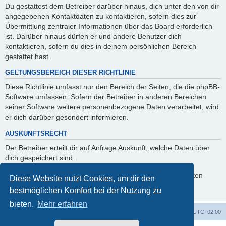
Du gestattest dem Betreiber darüber hinaus, dich unter den von dir
angegebenen Kontaktdaten zu kontaktieren, sofern dies zur
Übermittlung zentraler Informationen über das Board erforderlich
ist. Darüber hinaus dürfen er und andere Benutzer dich
kontaktieren, sofern du dies in deinem persönlichen Bereich
gestattet hast.
GELTUNGSBEREICH DIESER RICHTLINIE
Diese Richtlinie umfasst nur den Bereich der Seiten, die die phpBB-
Software umfassen. Sofern der Betreiber in anderen Bereichen
seiner Software weitere personenbezogene Daten verarbeitet, wird
er dich darüber gesondert informieren.
AUSKUNFTSRECHT
Der Betreiber erteilt dir auf Anfrage Auskunft, welche Daten über
dich gespeichert sind.
Du kannst jederzeit die Löschung bzw. Sperrung deiner Daten
Diese Website nutzt Cookies, um dir den
verlangen. Kontaktiere hierzu bitte den Betreiber.
bestmöglichen Komfort bei der Nutzung zu
bieten.
Mehr erfahren
Foren-Übersicht
Alle Zeiten sind
UTC+02:00