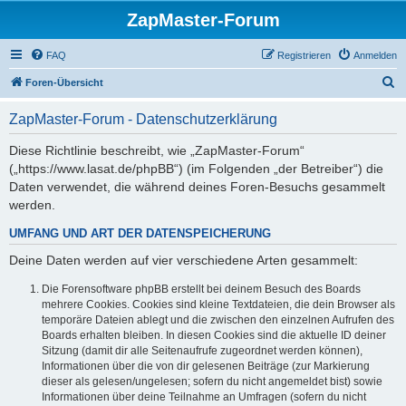
ZapMaster-Forum
FAQ
Registrieren
Anmelden
S
Foren-Übersicht
u
ZapMaster-Forum - Datenschutzerklärung
c
h
Diese Richtlinie beschreibt, wie „ZapMaster-Forum“
(„https://www.lasat.de/phpBB“) (im Folgenden „der Betreiber“) die
e
Daten verwendet, die während deines Foren-Besuchs gesammelt
werden.
UMFANG UND ART DER DATENSPEICHERUNG
Deine Daten werden auf vier verschiedene Arten gesammelt:
Die Forensoftware phpBB erstellt bei deinem Besuch des Boards
mehrere Cookies. Cookies sind kleine Textdateien, die dein Browser als
temporäre Dateien ablegt und die zwischen den einzelnen Aufrufen des
Boards erhalten bleiben. In diesen Cookies sind die aktuelle ID deiner
Sitzung (damit dir alle Seitenaufrufe zugeordnet werden können),
Informationen über die von dir gelesenen Beiträge (zur Markierung
dieser als gelesen/ungelesen; sofern du nicht angemeldet bist) sowie
Informationen über deine Teilnahme an Umfragen (sofern du nicht