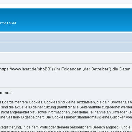
Firma LaSAT
„https://www.lasat.de/phpBB“) (im Folgenden „der Betreiber“) die Dat
ammelt:
s Boards mehrere Cookies. Cookies sind kleine Textdateien, die dein Browser als
 sind die aktuelle ID deiner Sitzung (damit dir alle Seitenaufrufe zugeordnet werd
u nicht angemeldet bist) sowie Informationen über deine Teilnahme an Umfragen (s
eine Session-ID gespeichert. Die Cookies haben standardmäßig eine Gültigkeit von 
Registrierung, in deinem Profil oder deinem persönlichem Bereich angibst. Für di