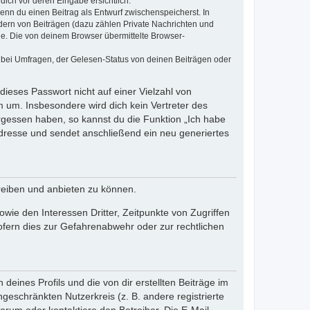
dich vor deren Eingabe ersichtlich.
wenn du einen Beitrag als Entwurf zwischenspeicherst. In
dern von Beiträgen (dazu zählen Private Nachrichten und
e. Die von deinem Browser übermittelte Browser-
 bei Umfragen, der Gelesen-Status von deinen Beiträgen oder
dieses Passwort nicht auf einer Vielzahl von
 um. Insbesondere wird dich kein Vertreter des
ergessen haben, so kannst du die Funktion „Ich habe
resse und sendet anschließend ein neu generiertes
reiben und anbieten zu können.
ie den Interessen Dritter, Zeitpunkte von Zugriffen
fern dies zur Gefahrenabwehr oder zur rechtlichen
eines Profils und die von dir erstellten Beiträge im
ngeschränkten Nutzerkreis (z. B. andere registrierte