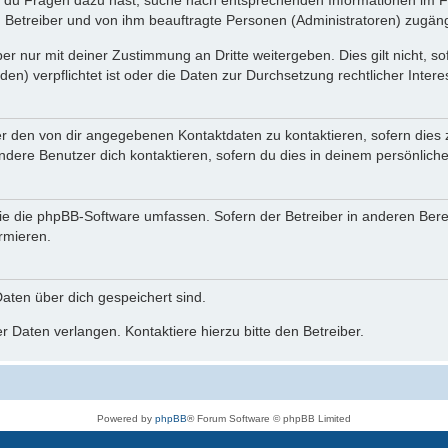
n du Fragen dazu hast, suche nach entsprechenden Informationen im Fo
n Betreiber und von ihm beauftragte Personen (Administratoren) zugäng
r nur mit deiner Zustimmung an Dritte weitergeben. Dies gilt nicht, s
n) verpflichtet ist oder die Daten zur Durchsetzung rechtlicher Interes
er den von dir angegebenen Kontaktdaten zu kontaktieren, sofern dies 
andere Benutzer dich kontaktieren, sofern du dies in deinem persönliche
, die die phpBB-Software umfassen. Sofern der Betreiber in anderen Be
ormieren.
 Daten über dich gespeichert sind.
 Daten verlangen. Kontaktiere hierzu bitte den Betreiber.
Powered by
phpBB
® Forum Software © phpBB Limited
Deutsche Übersetzung durch
phpBB.de