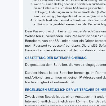
eine E-Mail-Adresse und ein Passwort notwendig. Wenn du
Wenn du einen Beitrag oder eine private Nachricht erste
diesen Fällen wird auch deine IP-Adresse gespeichert. 
Umfragen), Änderungen an zentralen Profildaten (E-Mai
Kennzeichnung (User Agent) wird nur in der „Wer ist onl
Schließlich erfordern einzelne Funktionen des Boards,
explizit von dir gesetzte Lesezeichen oder Benachrichti
Dein Passwort wird mit einer Einwege-Verschlüsselung 
Webseiten zu verwenden. Das Passwort ist dein Schlü
Betreibers, von phpBB Limited oder ein Dritter berec
mein Passwort vergessen“ benutzen. Die phpBB-Softw
Passwort an diese Adresse, mit dem du dann auf das 
GESTATTUNG DER DATENSPEICHERUNG
Du gestattest dem Betreiber, die von dir eingegeben
Darüber hinaus ist der Betreiber berechtigt, im Rahm
und Aktionen zusammen mit deiner IP-Adresse und de
Nachverfolgbarkeit notwendig ist.
REGELUNGEN BEZÜGLICH DER WEITERGABE DEINE
Zweck eines Boards ist es, einen Austausch mit andere
Internet öffentlich zugänglich sein können. Der Betrei