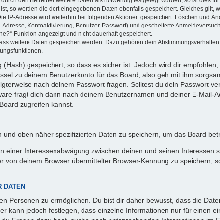
rch den Betreiber weitere Daten als notwendig festgelegt wurden, so ist dies für 
llst, so werden die dort eingegebenen Daten ebenfalls gespeichert. Gleiches gilt, 
Die IP-Adresse wird weiterhin bei folgenden Aktionen gespeichert: Löschen und Än
l-Adresse, Kontoaktivierung, Benutzer-Passwort) und gescheiterte Anmeldeversuch
ine?“-Funktion angezeigt und nicht dauerhaft gespeichert.
 dass weitere Daten gespeichert werden. Dazu gehören dein Abstimmungsverhalten
gungsfunktionen.
(Hash) gespeichert, so dass es sicher ist. Jedoch wird dir empfohlen, 
ssel zu deinem Benutzerkonto für das Board, also geh mit ihm sorgsam
htigterweise nach deinem Passwort fragen. Solltest du dein Passwort v
are fragt dich dann nach deinem Benutzernamen und deiner E-Mail-Ad
Board zugreifen kannst.
en und oben näher spezifizierten Daten zu speichern, um das Board bet
en einer Interessenabwägung zwischen deinen und seinen Interessen sow
r von deinem Browser übermittelter Browser-Kennung zu speichern, so
R DATEN
n Personen zu ermöglichen. Du bist dir daher bewusst, dass die Daten d
ber kann jedoch festlegen, dass einzelne Informationen nur für einen ei