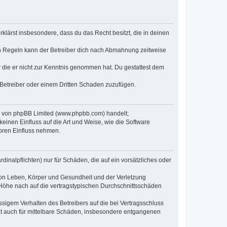
erklärst insbesondere, dass du das Recht besitzt, die in deinen
n Regeln kann der Betreiber dich nach Abmahnung zeitweise
er die er nicht zur Kenntnis genommen hat. Du gestattest dem
 Betreiber oder einem Dritten Schaden zuzufügen.
re von phpBB Limited (www.phpbb.com) handelt;
inen Einfluss auf die Art und Weise, wie die Software
oren Einfluss nehmen.
inalpflichten) nur für Schäden, die auf ein vorsätzliches oder
von Leben, Körper und Gesundheit und der Verletzung
r Höhe nach auf die vertragstypischen Durchschnittsschäden
sigem Verhalten des Betreibers auf die bei Vertragsschluss
lt auch für mittelbare Schäden, insbesondere entgangenen