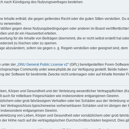
auch nach Kündigung des Nutzungsvertrages bestehen.
ine Inhalte enthält, die gegen geltendes Recht oder die guten Sitten verstoßen. Du 
 zu verwenden.
erstößen gegen diese Nutzungsbedingungen oder anderer im Board veröffentlichte
ßen und dir ein Hausverbot erteilen.
ortung für die Inhalte von Beiträgen übernimmt, die er nicht selbst erstellt hat od
jederzeit zu löschen oder zu sperren.
räge abzuändern, sofern sie gegen o. g. Regeln verstoßen oder geeignet sind, dem
 unter der „
GNU General Public License v2
“ (GPL) bereitgestellten Foren-Softwa
chsprachige Community unter www.phpbb.de zur Verfügung gestellt. Beide haben ke
g der Software für bestimmte Zwecke nicht untersagen oder auf Inhalte fremder F
ben, Körper und Gesundheit und der Verletzung wesentlicher Vertragspflichten (Kard
gilt auch für mittelbare Folgeschäden wie insbesondere entgangenen Gewinn.
ätzlichem oder grob fahrlässigem Verhalten oder bei Schäden aus der Verletzung 
 die bei Vertragsschluss typischerweise vorhersehbaren Schäden und im übrigen de
wie insbesondere entgangenen Gewinn.
erletzung von Leben, Körper und Gesundheit oder vorsätzlichem oder grob fahrläs
der Höhe nach auf die vertragstypischen Durchschnittsschäden begrenzt. Dies gi