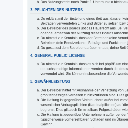
Das Nutzungsrecht nach Punkt 2, Unterpunkt a bleibt 
3. PFLICHTEN DES NUTZERS
Du erklärst mit der Erstellung eines Beitrags, dass er ke
Beiträgen verwendeten Links und Bilder zu setzen bzw.
Der Betreiber des Boards übt das Hausrecht aus. Bei V
oder dauerhaft von der Nutzung dieses Boards ausschlie
Du nimmst zur Kenntnis, dass der Betreiber keine Verantw
Betreiber, dein Benutzerkonto, Beiträge und Funktionen 
Du gestattest dem Betreiber darüber hinaus, deine Beit
4. GENERAL PUBLIC LICENSE
Du nimmst zur Kenntnis, dass es sich bei phpBB um eine
deutschsprachige Informationen werden durch die deuts
verwendet wird. Sie können insbesondere die Verwendun
5. GEWÄHRLEISTUNG
Der Betreiber haftet mit Ausnahme der Verletzung von Le
grob fahrlässiges Verhalten zurückzuführen sind. Dies 
Die Haftung ist gegenüber Verbrauchern außer bei vors
wesentlicher Vertragspflichten (Kardinalpflichten) auf
begrenzt. Dies gilt auch für mittelbare Folgeschäden 
Die Haftung ist gegenüber Unternehmern außer bei der V
typischerweise vorhersehbaren Schäden und im Übrigen 
Gewinn.