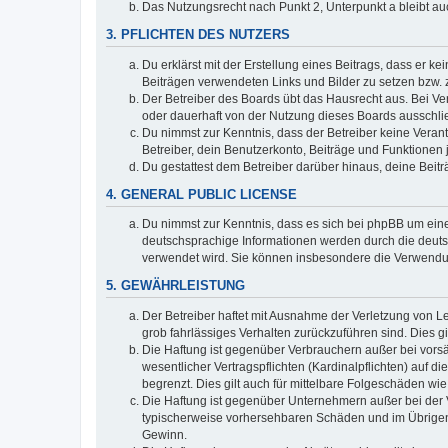
Das Nutzungsrecht nach Punkt 2, Unterpunkt a bleibt 
3. PFLICHTEN DES NUTZERS
Du erklärst mit der Erstellung eines Beitrags, dass er ke
Beiträgen verwendeten Links und Bilder zu setzen bzw.
Der Betreiber des Boards übt das Hausrecht aus. Bei V
oder dauerhaft von der Nutzung dieses Boards ausschlie
Du nimmst zur Kenntnis, dass der Betreiber keine Verantw
Betreiber, dein Benutzerkonto, Beiträge und Funktionen 
Du gestattest dem Betreiber darüber hinaus, deine Beit
4. GENERAL PUBLIC LICENSE
Du nimmst zur Kenntnis, dass es sich bei phpBB um eine
deutschsprachige Informationen werden durch die deuts
verwendet wird. Sie können insbesondere die Verwendun
5. GEWÄHRLEISTUNG
Der Betreiber haftet mit Ausnahme der Verletzung von Le
grob fahrlässiges Verhalten zurückzuführen sind. Dies 
Die Haftung ist gegenüber Verbrauchern außer bei vors
wesentlicher Vertragspflichten (Kardinalpflichten) auf
begrenzt. Dies gilt auch für mittelbare Folgeschäden 
Die Haftung ist gegenüber Unternehmern außer bei der V
typischerweise vorhersehbaren Schäden und im Übrigen 
Gewinn.