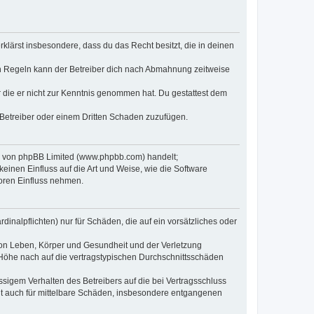
erklärst insbesondere, dass du das Recht besitzt, die in deinen
n Regeln kann der Betreiber dich nach Abmahnung zeitweise
er die er nicht zur Kenntnis genommen hat. Du gestattest dem
 Betreiber oder einem Dritten Schaden zuzufügen.
re von phpBB Limited (www.phpbb.com) handelt;
inen Einfluss auf die Art und Weise, wie die Software
oren Einfluss nehmen.
inalpflichten) nur für Schäden, die auf ein vorsätzliches oder
von Leben, Körper und Gesundheit und der Verletzung
r Höhe nach auf die vertragstypischen Durchschnittsschäden
sigem Verhalten des Betreibers auf die bei Vertragsschluss
lt auch für mittelbare Schäden, insbesondere entgangenen