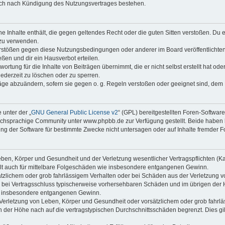
auch nach Kündigung des Nutzungsvertrages bestehen.
ine Inhalte enthält, die gegen geltendes Recht oder die guten Sitten verstoßen. Du 
 zu verwenden.
erstößen gegen diese Nutzungsbedingungen oder anderer im Board veröffentlichte
ßen und dir ein Hausverbot erteilen.
ortung für die Inhalte von Beiträgen übernimmt, die er nicht selbst erstellt hat od
jederzeit zu löschen oder zu sperren.
räge abzuändern, sofern sie gegen o. g. Regeln verstoßen oder geeignet sind, dem
 unter der „
GNU General Public License v2
“ (GPL) bereitgestellten Foren-Softwa
chsprachige Community unter www.phpbb.de zur Verfügung gestellt. Beide haben ke
g der Software für bestimmte Zwecke nicht untersagen oder auf Inhalte fremder F
ben, Körper und Gesundheit und der Verletzung wesentlicher Vertragspflichten (Kard
gilt auch für mittelbare Folgeschäden wie insbesondere entgangenen Gewinn.
ätzlichem oder grob fahrlässigem Verhalten oder bei Schäden aus der Verletzung 
 die bei Vertragsschluss typischerweise vorhersehbaren Schäden und im übrigen de
wie insbesondere entgangenen Gewinn.
erletzung von Leben, Körper und Gesundheit oder vorsätzlichem oder grob fahrläs
der Höhe nach auf die vertragstypischen Durchschnittsschäden begrenzt. Dies gi