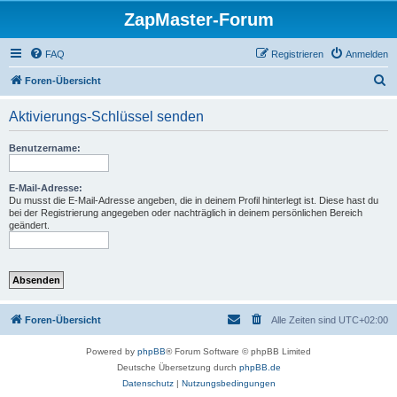
ZapMaster-Forum
FAQ
Registrieren
Anmelden
S
Foren-Übersicht
u
Aktivierungs-Schlüssel senden
c
h
Benutzername:
e
E-Mail-Adresse:
Du musst die E-Mail-Adresse angeben, die in deinem Profil hinterlegt ist. Diese hast du
bei der Registrierung angegeben oder nachträglich in deinem persönlichen Bereich
geändert.
Foren-Übersicht
Alle Zeiten sind
UTC+02:00
Powered by
phpBB
® Forum Software © phpBB Limited
Deutsche Übersetzung durch
phpBB.de
Datenschutz
|
Nutzungsbedingungen