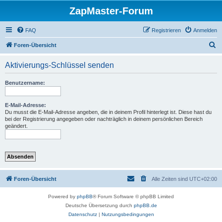
ZapMaster-Forum
FAQ
Registrieren
Anmelden
S
Foren-Übersicht
u
Aktivierungs-Schlüssel senden
c
h
Benutzername:
e
E-Mail-Adresse:
Du musst die E-Mail-Adresse angeben, die in deinem Profil hinterlegt ist. Diese hast du
bei der Registrierung angegeben oder nachträglich in deinem persönlichen Bereich
geändert.
Foren-Übersicht
Alle Zeiten sind
UTC+02:00
Powered by
phpBB
® Forum Software © phpBB Limited
Deutsche Übersetzung durch
phpBB.de
Datenschutz
|
Nutzungsbedingungen