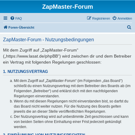
ZapMaster-Forum
FAQ
Registrieren
Anmelden
S
Foren-Übersicht
u
ZapMaster-Forum - Nutzungsbedingungen
c
h
Mit dem Zugriff auf „ZapMaster-Forum“
(„https://www.lasat.de/phpBB“) wird zwischen dir und dem Betreiber
e
ein Vertrag mit folgenden Regelungen geschlossen:
1. NUTZUNGSVERTRAG
Mit dem Zugriff auf „ZapMaster-Forum“ (im Folgenden „das Board“)
schließt du einen Nutzungsvertrag mit dem Betreiber des Boards ab (im
Folgenden „Betreiber“) und erklärst dich mit den nachfolgenden
Regelungen einverstanden.
Wenn du mit diesen Regelungen nicht einverstanden bist, so darfst du
das Board nicht weiter nutzen. Für die Nutzung des Boards gelten
jeweils die an dieser Stelle veröffentlichten Regelungen.
Der Nutzungsvertrag wird auf unbestimmte Zeit geschlossen und kann
von beiden Seiten ohne Einhaltung einer Frist jederzeit gekündigt
werden.