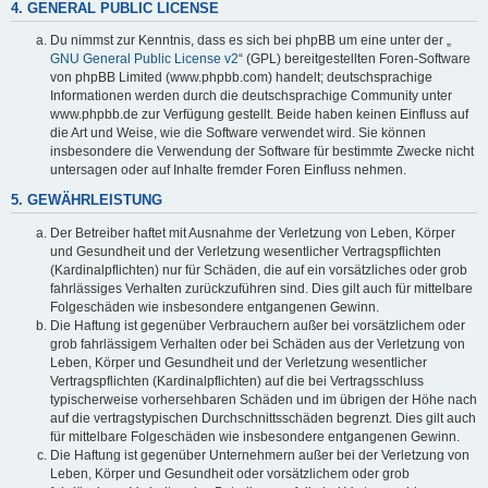
4. GENERAL PUBLIC LICENSE
Du nimmst zur Kenntnis, dass es sich bei phpBB um eine unter der „
GNU General Public License v2
“ (GPL) bereitgestellten Foren-Software
von phpBB Limited (www.phpbb.com) handelt; deutschsprachige
Informationen werden durch die deutschsprachige Community unter
www.phpbb.de zur Verfügung gestellt. Beide haben keinen Einfluss auf
die Art und Weise, wie die Software verwendet wird. Sie können
insbesondere die Verwendung der Software für bestimmte Zwecke nicht
untersagen oder auf Inhalte fremder Foren Einfluss nehmen.
5. GEWÄHRLEISTUNG
Der Betreiber haftet mit Ausnahme der Verletzung von Leben, Körper
und Gesundheit und der Verletzung wesentlicher Vertragspflichten
(Kardinalpflichten) nur für Schäden, die auf ein vorsätzliches oder grob
fahrlässiges Verhalten zurückzuführen sind. Dies gilt auch für mittelbare
Folgeschäden wie insbesondere entgangenen Gewinn.
Die Haftung ist gegenüber Verbrauchern außer bei vorsätzlichem oder
grob fahrlässigem Verhalten oder bei Schäden aus der Verletzung von
Leben, Körper und Gesundheit und der Verletzung wesentlicher
Vertragspflichten (Kardinalpflichten) auf die bei Vertragsschluss
typischerweise vorhersehbaren Schäden und im übrigen der Höhe nach
auf die vertragstypischen Durchschnittsschäden begrenzt. Dies gilt auch
für mittelbare Folgeschäden wie insbesondere entgangenen Gewinn.
Die Haftung ist gegenüber Unternehmern außer bei der Verletzung von
Leben, Körper und Gesundheit oder vorsätzlichem oder grob