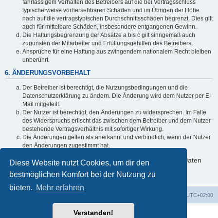
fahrlässigem Verhalten des Betreibers auf die bei Vertragsschluss
typischerweise vorhersehbaren Schäden und im Übrigen der Höhe
nach auf die vertragstypischen Durchschnittsschäden begrenzt. Dies gilt
auch für mittelbare Schäden, insbesondere entgangenen Gewinn.
Die Haftungsbegrenzung der Absätze a bis c gilt sinngemäß auch
zugunsten der Mitarbeiter und Erfüllungsgehilfen des Betreibers.
Ansprüche für eine Haftung aus zwingendem nationalem Recht bleiben
unberührt.
6. ÄNDERUNGSVORBEHALT
Der Betreiber ist berechtigt, die Nutzungsbedingungen und die
Datenschutzerklärung zu ändern. Die Änderung wird dem Nutzer per E-
Mail mitgeteilt.
Der Nutzer ist berechtigt, den Änderungen zu widersprechen. Im Falle
des Widerspruchs erlischt das zwischen dem Betreiber und dem Nutzer
bestehende Vertragsverhältnis mit sofortiger Wirkung.
Die Änderungen gelten als anerkannt und verbindlich, wenn der Nutzer
den Änderungen zugestimmt hat.
Informationen über den Umgang mit deinen persönlichen Daten
Diese Website nutzt Cookies, um dir den
sind in der Datenschutzerklärung enthalten.
bestmöglichen Komfort bei der Nutzung zu
bieten.
Mehr erfahren
Foren-Übersicht
Alle Zeiten sind
UTC+02:00
Verstanden!
Powered by
phpBB
® Forum Software © phpBB Limited