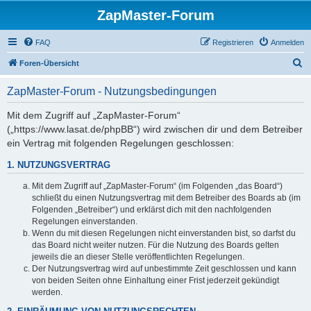
ZapMaster-Forum
FAQ
Registrieren
Anmelden
S
Foren-Übersicht
u
ZapMaster-Forum - Nutzungsbedingungen
c
h
Mit dem Zugriff auf „ZapMaster-Forum“
(„https://www.lasat.de/phpBB“) wird zwischen dir und dem Betreiber
e
ein Vertrag mit folgenden Regelungen geschlossen:
1. NUTZUNGSVERTRAG
Mit dem Zugriff auf „ZapMaster-Forum“ (im Folgenden „das Board“)
schließt du einen Nutzungsvertrag mit dem Betreiber des Boards ab (im
Folgenden „Betreiber“) und erklärst dich mit den nachfolgenden
Regelungen einverstanden.
Wenn du mit diesen Regelungen nicht einverstanden bist, so darfst du
das Board nicht weiter nutzen. Für die Nutzung des Boards gelten
jeweils die an dieser Stelle veröffentlichten Regelungen.
Der Nutzungsvertrag wird auf unbestimmte Zeit geschlossen und kann
von beiden Seiten ohne Einhaltung einer Frist jederzeit gekündigt
werden.