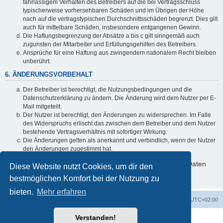
fahrlässigem Verhalten des Betreibers auf die bei Vertragsschluss
typischerweise vorhersehbaren Schäden und im Übrigen der Höhe
nach auf die vertragstypischen Durchschnittsschäden begrenzt. Dies gilt
auch für mittelbare Schäden, insbesondere entgangenen Gewinn.
Die Haftungsbegrenzung der Absätze a bis c gilt sinngemäß auch
zugunsten der Mitarbeiter und Erfüllungsgehilfen des Betreibers.
Ansprüche für eine Haftung aus zwingendem nationalem Recht bleiben
unberührt.
6. ÄNDERUNGSVORBEHALT
Der Betreiber ist berechtigt, die Nutzungsbedingungen und die
Datenschutzerklärung zu ändern. Die Änderung wird dem Nutzer per E-
Mail mitgeteilt.
Der Nutzer ist berechtigt, den Änderungen zu widersprechen. Im Falle
des Widerspruchs erlischt das zwischen dem Betreiber und dem Nutzer
bestehende Vertragsverhältnis mit sofortiger Wirkung.
Die Änderungen gelten als anerkannt und verbindlich, wenn der Nutzer
den Änderungen zugestimmt hat.
Informationen über den Umgang mit deinen persönlichen Daten
Diese Website nutzt Cookies, um dir den
sind in der Datenschutzerklärung enthalten.
bestmöglichen Komfort bei der Nutzung zu
bieten.
Mehr erfahren
Foren-Übersicht
Alle Zeiten sind
UTC+02:00
Verstanden!
Powered by
phpBB
® Forum Software © phpBB Limited