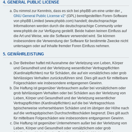
4. GENERAL PUBLIC LICENSE
Du nimmst zur Kenntnis, dass es sich bei phpBB um eine unter der „
GNU General Public License v2
“ (GPL) bereitgestellten Foren-Software
von phpBB Limited (www.phpbb.com) handelt; deutschsprachige
Informationen werden durch die deutschsprachige Community unter
www.phpbb.de zur Verfügung gestellt. Beide haben keinen Einfluss auf
die Art und Weise, wie die Software verwendet wird. Sie können
insbesondere die Verwendung der Software für bestimmte Zwecke nicht
untersagen oder auf Inhalte fremder Foren Einfluss nehmen.
5. GEWÄHRLEISTUNG
Der Betreiber haftet mit Ausnahme der Verletzung von Leben, Körper
und Gesundheit und der Verletzung wesentlicher Vertragspflichten
(Kardinalpflichten) nur für Schäden, die auf ein vorsätzliches oder grob
fahrlässiges Verhalten zurückzuführen sind. Dies gilt auch für mittelbare
Folgeschäden wie insbesondere entgangenen Gewinn.
Die Haftung ist gegenüber Verbrauchern außer bei vorsätzlichem oder
grob fahrlässigem Verhalten oder bei Schäden aus der Verletzung von
Leben, Körper und Gesundheit und der Verletzung wesentlicher
Vertragspflichten (Kardinalpflichten) auf die bei Vertragsschluss
typischerweise vorhersehbaren Schäden und im übrigen der Höhe nach
auf die vertragstypischen Durchschnittsschäden begrenzt. Dies gilt auch
für mittelbare Folgeschäden wie insbesondere entgangenen Gewinn.
Die Haftung ist gegenüber Unternehmern außer bei der Verletzung von
Leben, Körper und Gesundheit oder vorsätzlichem oder grob