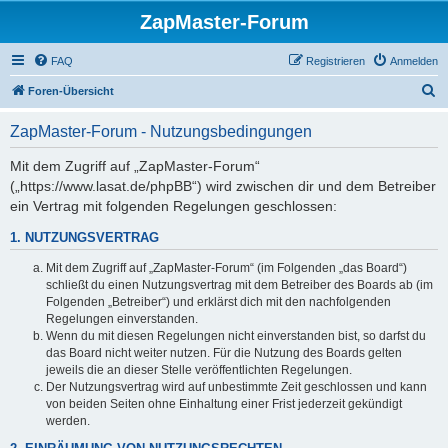
ZapMaster-Forum
FAQ
Registrieren
Anmelden
S
Foren-Übersicht
u
ZapMaster-Forum - Nutzungsbedingungen
c
h
Mit dem Zugriff auf „ZapMaster-Forum“
(„https://www.lasat.de/phpBB“) wird zwischen dir und dem Betreiber
e
ein Vertrag mit folgenden Regelungen geschlossen:
1. NUTZUNGSVERTRAG
Mit dem Zugriff auf „ZapMaster-Forum“ (im Folgenden „das Board“)
schließt du einen Nutzungsvertrag mit dem Betreiber des Boards ab (im
Folgenden „Betreiber“) und erklärst dich mit den nachfolgenden
Regelungen einverstanden.
Wenn du mit diesen Regelungen nicht einverstanden bist, so darfst du
das Board nicht weiter nutzen. Für die Nutzung des Boards gelten
jeweils die an dieser Stelle veröffentlichten Regelungen.
Der Nutzungsvertrag wird auf unbestimmte Zeit geschlossen und kann
von beiden Seiten ohne Einhaltung einer Frist jederzeit gekündigt
werden.