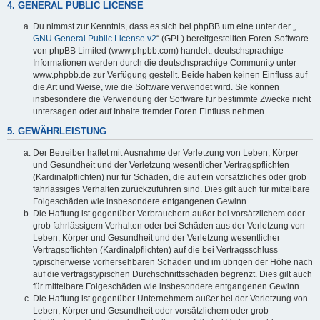
4. GENERAL PUBLIC LICENSE
Du nimmst zur Kenntnis, dass es sich bei phpBB um eine unter der „
GNU General Public License v2
“ (GPL) bereitgestellten Foren-Software
von phpBB Limited (www.phpbb.com) handelt; deutschsprachige
Informationen werden durch die deutschsprachige Community unter
www.phpbb.de zur Verfügung gestellt. Beide haben keinen Einfluss auf
die Art und Weise, wie die Software verwendet wird. Sie können
insbesondere die Verwendung der Software für bestimmte Zwecke nicht
untersagen oder auf Inhalte fremder Foren Einfluss nehmen.
5. GEWÄHRLEISTUNG
Der Betreiber haftet mit Ausnahme der Verletzung von Leben, Körper
und Gesundheit und der Verletzung wesentlicher Vertragspflichten
(Kardinalpflichten) nur für Schäden, die auf ein vorsätzliches oder grob
fahrlässiges Verhalten zurückzuführen sind. Dies gilt auch für mittelbare
Folgeschäden wie insbesondere entgangenen Gewinn.
Die Haftung ist gegenüber Verbrauchern außer bei vorsätzlichem oder
grob fahrlässigem Verhalten oder bei Schäden aus der Verletzung von
Leben, Körper und Gesundheit und der Verletzung wesentlicher
Vertragspflichten (Kardinalpflichten) auf die bei Vertragsschluss
typischerweise vorhersehbaren Schäden und im übrigen der Höhe nach
auf die vertragstypischen Durchschnittsschäden begrenzt. Dies gilt auch
für mittelbare Folgeschäden wie insbesondere entgangenen Gewinn.
Die Haftung ist gegenüber Unternehmern außer bei der Verletzung von
Leben, Körper und Gesundheit oder vorsätzlichem oder grob