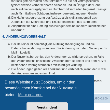
fahrlässigem Verhalten des Betreibers auf die bei Vertragsschluss
typischerweise vorhersehbaren Schäden und im Übrigen der Höhe
nach auf die vertragstypischen Durchschnittsschäden begrenzt. Dies gilt
auch für mittelbare Schäden, insbesondere entgangenen Gewinn.
Die Haftungsbegrenzung der Absätze a bis c gilt sinngemäß auch
zugunsten der Mitarbeiter und Erfüllungsgehilfen des Betreibers.
Ansprüche für eine Haftung aus zwingendem nationalem Recht bleiben
unberührt.
6. ÄNDERUNGSVORBEHALT
Der Betreiber ist berechtigt, die Nutzungsbedingungen und die
Datenschutzerklärung zu ändern. Die Änderung wird dem Nutzer per E-
Mail mitgeteilt.
Der Nutzer ist berechtigt, den Änderungen zu widersprechen. Im Falle
des Widerspruchs erlischt das zwischen dem Betreiber und dem Nutzer
bestehende Vertragsverhältnis mit sofortiger Wirkung.
Die Änderungen gelten als anerkannt und verbindlich, wenn der Nutzer
den Änderungen zugestimmt hat.
Informationen über den Umgang mit deinen persönlichen Daten
Diese Website nutzt Cookies, um dir den
sind in der Datenschutzerklärung enthalten.
bestmöglichen Komfort bei der Nutzung zu
bieten.
Mehr erfahren
Foren-Übersicht
Alle Zeiten sind
UTC+02:00
Verstanden!
Powered by
phpBB
® Forum Software © phpBB Limited