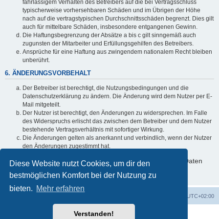
fahrlässigem Verhalten des Betreibers auf die bei Vertragsschluss
typischerweise vorhersehbaren Schäden und im Übrigen der Höhe
nach auf die vertragstypischen Durchschnittsschäden begrenzt. Dies gilt
auch für mittelbare Schäden, insbesondere entgangenen Gewinn.
Die Haftungsbegrenzung der Absätze a bis c gilt sinngemäß auch
zugunsten der Mitarbeiter und Erfüllungsgehilfen des Betreibers.
Ansprüche für eine Haftung aus zwingendem nationalem Recht bleiben
unberührt.
6. ÄNDERUNGSVORBEHALT
Der Betreiber ist berechtigt, die Nutzungsbedingungen und die
Datenschutzerklärung zu ändern. Die Änderung wird dem Nutzer per E-
Mail mitgeteilt.
Der Nutzer ist berechtigt, den Änderungen zu widersprechen. Im Falle
des Widerspruchs erlischt das zwischen dem Betreiber und dem Nutzer
bestehende Vertragsverhältnis mit sofortiger Wirkung.
Die Änderungen gelten als anerkannt und verbindlich, wenn der Nutzer
den Änderungen zugestimmt hat.
Informationen über den Umgang mit deinen persönlichen Daten
Diese Website nutzt Cookies, um dir den
sind in der Datenschutzerklärung enthalten.
bestmöglichen Komfort bei der Nutzung zu
bieten.
Mehr erfahren
Foren-Übersicht
Alle Zeiten sind
UTC+02:00
Verstanden!
Powered by
phpBB
® Forum Software © phpBB Limited