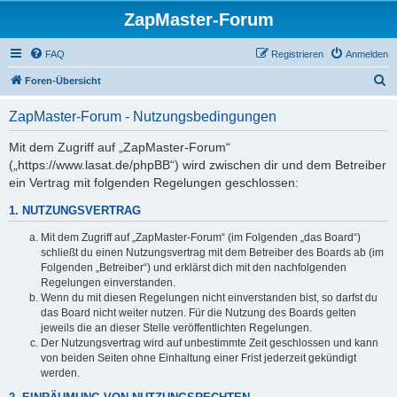
ZapMaster-Forum
FAQ
Registrieren
Anmelden
S
Foren-Übersicht
u
ZapMaster-Forum - Nutzungsbedingungen
c
h
Mit dem Zugriff auf „ZapMaster-Forum“
(„https://www.lasat.de/phpBB“) wird zwischen dir und dem Betreiber
e
ein Vertrag mit folgenden Regelungen geschlossen:
1. NUTZUNGSVERTRAG
Mit dem Zugriff auf „ZapMaster-Forum“ (im Folgenden „das Board“)
schließt du einen Nutzungsvertrag mit dem Betreiber des Boards ab (im
Folgenden „Betreiber“) und erklärst dich mit den nachfolgenden
Regelungen einverstanden.
Wenn du mit diesen Regelungen nicht einverstanden bist, so darfst du
das Board nicht weiter nutzen. Für die Nutzung des Boards gelten
jeweils die an dieser Stelle veröffentlichten Regelungen.
Der Nutzungsvertrag wird auf unbestimmte Zeit geschlossen und kann
von beiden Seiten ohne Einhaltung einer Frist jederzeit gekündigt
werden.