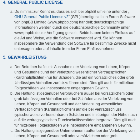
4. GENERAL PUBLIC LICENSE
Du nimmst zur Kenntnis, dass es sich bei phpBB um eine unter der „
GNU General Public License v2
“ (GPL) bereitgestellten Foren-Software
von phpBB Limited (www.phpbb.com) handelt; deutschsprachige
Informationen werden durch die deutschsprachige Community unter
www.phpbb.de zur Verfügung gestellt. Beide haben keinen Einfluss auf
die Art und Weise, wie die Software verwendet wird. Sie können
insbesondere die Verwendung der Software für bestimmte Zwecke nicht
untersagen oder auf Inhalte fremder Foren Einfluss nehmen.
5. GEWÄHRLEISTUNG
Der Betreiber haftet mit Ausnahme der Verletzung von Leben, Körper
und Gesundheit und der Verletzung wesentlicher Vertragspflichten
(Kardinalpflichten) nur für Schäden, die auf ein vorsätzliches oder grob
fahrlässiges Verhalten zurückzuführen sind. Dies gilt auch für mittelbare
Folgeschäden wie insbesondere entgangenen Gewinn.
Die Haftung ist gegenüber Verbrauchern außer bei vorsätzlichem oder
grob fahrlässigem Verhalten oder bei Schäden aus der Verletzung von
Leben, Körper und Gesundheit und der Verletzung wesentlicher
Vertragspflichten (Kardinalpflichten) auf die bei Vertragsschluss
typischerweise vorhersehbaren Schäden und im übrigen der Höhe nach
auf die vertragstypischen Durchschnittsschäden begrenzt. Dies gilt auch
für mittelbare Folgeschäden wie insbesondere entgangenen Gewinn.
Die Haftung ist gegenüber Unternehmern außer bei der Verletzung von
Leben, Körper und Gesundheit oder vorsätzlichem oder grob