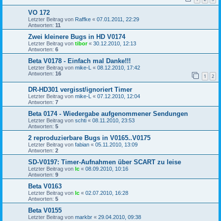
VO 172
Letzter Beitrag von
Raffke
«
07.01.2011, 22:29
Antworten:
11
Zwei kleinere Bugs in HD V0174
Letzter Beitrag von
tibor
«
30.12.2010, 12:13
Antworten:
6
Beta V0178 - Einfach mal Danke!!!
Letzter Beitrag von
mike-L
«
08.12.2010, 17:42
Antworten:
16
1
2
DR-HD301 vergisst/ignoriert Timer
Letzter Beitrag von
mike-L
«
07.12.2010, 12:04
Antworten:
7
Beta 0174 - Wiedergabe aufgenommener Sendungen
Letzter Beitrag von
schti
«
08.11.2010, 23:53
Antworten:
5
2 reproduzierbare Bugs in V0165..V0175
Letzter Beitrag von
fabian
«
05.11.2010, 13:09
Antworten:
2
SD-V0197: Timer-Aufnahmen über SCART zu leise
Letzter Beitrag von
lc
«
08.09.2010, 10:16
Antworten:
9
Beta V0163
Letzter Beitrag von
lc
«
02.07.2010, 16:28
Antworten:
5
Beta V0155
Letzter Beitrag von
markbr
«
29.04.2010, 09:38