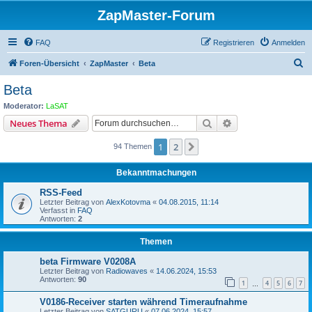
ZapMaster-Forum
FAQ
Registrieren
Anmelden
S
Foren-Übersicht
ZapMaster
Beta
u
Beta
c
Moderator:
LaSAT
h
Suche
Erweiterte Suche
Neues Thema
e
1
2
Nächste
94 Themen
Bekanntmachungen
RSS-Feed
Letzter Beitrag von
AlexKotovma
«
04.08.2015, 11:14
Verfasst in
FAQ
Antworten:
2
Themen
beta Firmware V0208A
Letzter Beitrag von
Radiowaves
«
14.06.2024, 15:53
Antworten:
90
1
4
5
6
7
…
V0186-Receiver starten während Timeraufnahme
Letzter Beitrag von
SATGURU
«
07.06.2024, 15:57