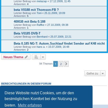
Letzter Beitrag von
metazap
«
17.12.2009, 11:45
Antworten:
4
beta V0188 mit Thomson-FB ?
Letzter Beitrag von
Toni
«
25.11.2009, 19:09
Antworten:
5
400GB mit Beta 0.188
Letzter Beitrag von
Raffke
«
27.10.2009, 09:38
Antworten:
1
Beta V0185 DVB-T
Letzter Beitrag von
Bernhard
«
25.07.2009, 22:21
Beta 0.185 NG-T: Autom.Suchlauf findet Sender auf K48 nicht
Letzter Beitrag von
hans a.
«
15.07.2009, 16:48
Antworten:
2
Neues Thema
1
2
Nächste
94 Themen
Gehe zu
BERECHTIGUNGEN IN DIESEM FORUM
Du darfst
keine
neuen Themen in diesem Forum erstellen.
Du darfst
keine
Antworten zu Themen in diesem Forum erstellen.
Diese Website nutzt Cookies, um dir den
Du darfst deine Beiträge in diesem Forum
nicht
ändern.
bestmöglichen Komfort bei der Nutzung zu
Du darfst deine Beiträge in diesem Forum
nicht
löschen.
Du darfst
keine
Dateianhänge in diesem Forum erstellen.
bieten.
Mehr erfahren