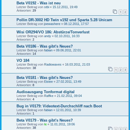
Beta V0192 - Was ist neu
Letzter Beitrag von
stbi
«
15.12.2011, 19:49
Antworten:
29
1
2
Pollin DR-3002 HD Twin v192 und Sparta 5.28 Unicam
Letzter Beitrag von
joewashere
«
08.12.2011, 17:57
Wisi OR294/VO 186: Abstürze/Tonverlust
Letzter Beitrag von
andy
«
02.10.2011, 16:33
Antworten:
2
Beta V0186 - Was gibt's Neues?
Letzter Beitrag von
fabian
«
09.06.2011, 22:01
Antworten:
14
VO 184
Letzter Beitrag von
Radiowaves
«
16.03.2011, 21:03
Antworten:
38
1
2
3
Beta V0181 - Was gibt's Neues?
Letzter Beitrag von
Eistee
«
27.02.2011, 13:49
Antworten:
8
Audioausgang Tonformat digital
Letzter Beitrag von
Raffke
«
21.02.2011, 09:04
Antworten:
4
Bug in V0179: Videotext-Durchschliff nach Boot
Letzter Beitrag von
fabian
«
12.01.2011, 10:39
Antworten:
1
Beta V0179 - Was gibt's Neues?
Letzter Beitrag von
lc
«
11.01.2011, 19:06
Antworten:
38
1
2
3