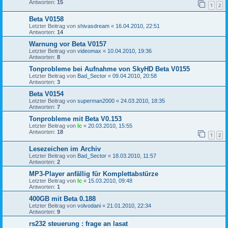
Antworten:
15
1
2
Beta V0158
Letzter Beitrag von
shivasdream
«
16.04.2010, 22:51
Antworten:
14
Warnung vor Beta V0157
Letzter Beitrag von
videomax
«
10.04.2010, 19:36
Antworten:
8
Tonprobleme bei Aufnahme von SkyHD Beta V0155
Letzter Beitrag von
Bad_Sector
«
09.04.2010, 20:58
Antworten:
3
Beta V0154
Letzter Beitrag von
superman2000
«
24.03.2010, 18:35
Antworten:
7
Tonprobleme mit Beta V0.153
Letzter Beitrag von
lc
«
20.03.2010, 15:55
Antworten:
18
1
2
Lesezeichen im Archiv
Letzter Beitrag von
Bad_Sector
«
18.03.2010, 11:57
Antworten:
2
MP3-Player anfällig für Komplettabstürze
Letzter Beitrag von
lc
«
15.03.2010, 09:48
Antworten:
1
400GB mit Beta 0.188
Letzter Beitrag von
volvodani
«
21.01.2010, 22:34
Antworten:
9
rs232 steuerung : frage an lasat