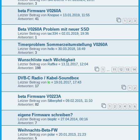
Antworten:
3
beta Firmware V0260A
Letzter Beitrag von
Knopse
«
13.01.2019, 11:55
Antworten:
41
1
2
3
Beta V0260A Problem mit neuer SSD
Letzter Beitrag von
tac334
«
02.01.2019, 19:36
Antworten:
1
Timerproblem Sommerzeitumstellung V0260A
Letzter Beitrag von
hxllo
«
30.03.2018, 16:49
Antworten:
3
Wunschliste nach Wichtigkeit
Letzter Beitrag von
Raffke
«
13.11.2017, 12:04
Antworten:
198
1
11
12
13
14
…
DVB-C Radio / Kabel-Soundbox
Letzter Beitrag von
lc
«
19.01.2017, 17:43
Antworten:
17
1
2
beta Firmware V0223A
Letzter Beitrag von
Silberpfeil
«
09.02.2015, 11:10
Antworten:
82
1
2
3
4
5
6
eigene Firmware schreiben?
Letzter Beitrag von
biopilz
«
27.04.2014, 00:16
Antworten:
7
Weihnachts-Beta-FW
Letzter Beitrag von
polar
«
20.01.2013, 21:23
Antworten:
5