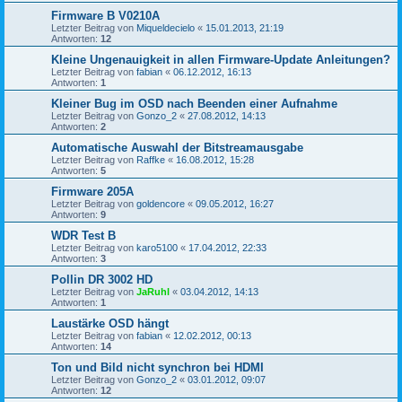
Firmware B V0210A
Letzter Beitrag von
Miqueldecielo
«
15.01.2013, 21:19
Antworten:
12
Kleine Ungenauigkeit in allen Firmware-Update Anleitungen?
Letzter Beitrag von
fabian
«
06.12.2012, 16:13
Antworten:
1
Kleiner Bug im OSD nach Beenden einer Aufnahme
Letzter Beitrag von
Gonzo_2
«
27.08.2012, 14:13
Antworten:
2
Automatische Auswahl der Bitstreamausgabe
Letzter Beitrag von
Raffke
«
16.08.2012, 15:28
Antworten:
5
Firmware 205A
Letzter Beitrag von
goldencore
«
09.05.2012, 16:27
Antworten:
9
WDR Test B
Letzter Beitrag von
karo5100
«
17.04.2012, 22:33
Antworten:
3
Pollin DR 3002 HD
Letzter Beitrag von
JaRuhl
«
03.04.2012, 14:13
Antworten:
1
Laustärke OSD hängt
Letzter Beitrag von
fabian
«
12.02.2012, 00:13
Antworten:
14
Ton und Bild nicht synchron bei HDMI
Letzter Beitrag von
Gonzo_2
«
03.01.2012, 09:07
Antworten:
12