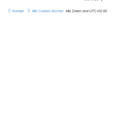
t
B
r
e
a
i
Kontakt
Alle Cookies löschen
Alle Zeiten sind
UTC+02:00
g
t
r
a
g