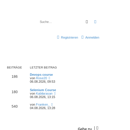
Suche
Erweiterte Suche
Registrieren
Anmelden
BEITRÄGE
LETZTER BEITRAG
Devops course
186
N
von
Rose20
e
06.08.2026, 09:53
u
e
Selenium Course
180
s
N
von
Kabilarasan
t
e
06.08.2026, 13:15
e
u
r
e
N
von
Franken_
B
540
s
e
04.08.2026, 13:28
e
t
u
i
e
e
t
r
s
r
B
t
a
e
e
g
i
Gehe zu
r