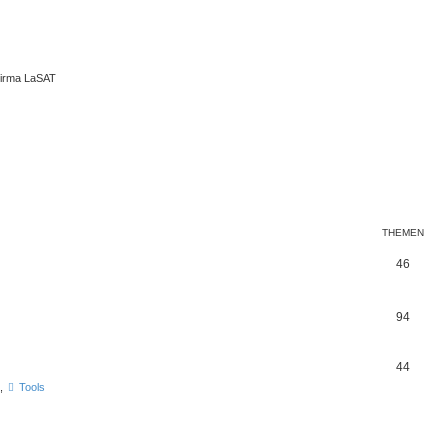
Firma LaSAT
THEMEN
46
94
44
,
Tools